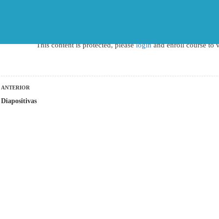
NOSOTROS
BLOG
CURSOS
This content is protected, please
login
and enroll course to v
ología de Macroalgas Marinas
ANTERIOR
Diapositivas