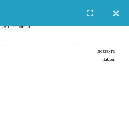
REGÍSTRATE
INGRESAR
iew this content!
SIGUIENTE
Libros
TODOS LOS CURSOS
BIOINFORMÁTICA
BIOLOGÍA MOLECULAR
BIOQUÍMICA
BIOTECNOLOGÍA
CIENCIAS AMBIENTALES
ESPECIALIZACIÓN