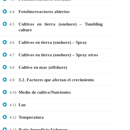
Fotobiorreactores abiertos
4.4
Cultivos en tierra (onshore) – Tumbling
4.5
+51901763623
culture
info@cognitaconecta.com
Cultivos en tierra (onshore) – Spray
4.6
Cultivos en tierra (onshore) – Spray otros
4.7
Cultivo en mar (offshore)
4.8
3.2. Factores que afectan el crecimiento
4.9
Medio de cultivo/Nutrientes
4.10
Luz
4.11
Temperatura
4.12
Ratio Superficie:Volumen
4.13