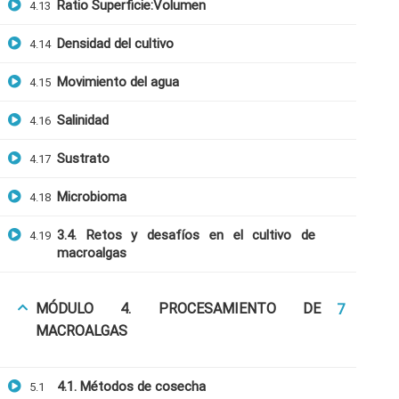
Ratio Superficie:Volumen
4.13
Densidad del cultivo
4.14
Movimiento del agua
4.15
Salinidad
4.16
+51901763623
Sustrato
4.17
info@cognitaconecta.com
Microbioma
4.18
3.4. Retos y desafíos en el cultivo de
4.19
macroalgas
MÓDULO 4. PROCESAMIENTO DE
7
MACROALGAS
4.1. Métodos de cosecha
5.1