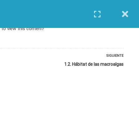
REGÍSTRATE
INGRESAR
 to view this content!
SIGUIENTE
1.2. Hábitat de las macroalgas
TODOS LOS CURSOS
BIOINFORMÁTICA
BIOLOGÍA MOLECULAR
BIOQUÍMICA
BIOTECNOLOGÍA
CIENCIAS AMBIENTALES
ESPECIALIZACIÓN