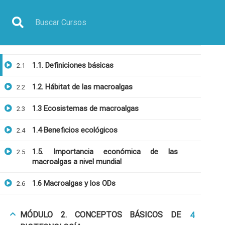
MÓDULO 1. INTRODUCCIÓN A LAS
6
MACROALGAS
1.1. Definiciones básicas
2.1
Inicio
Todos los cursos
Biotecnología
Curso: 
1.2. Hábitat de las macroalgas
2.2
1.3 Ecosistemas de macroalgas
2.3
1.4 Beneficios ecológicos
2.4
1.5. Importancia económica de las
2.5
macroalgas a nivel mundial
1.6 Macroalgas y los ODs
2.6
MÓDULO 2. CONCEPTOS BÁSICOS DE
4