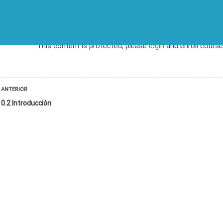
NOSOTROS
BLOG
CURSOS
This content is protected, please
login
and enroll course
Biotecnología de Macroalgas Marinas
ANTERIOR
0.2 Introducción