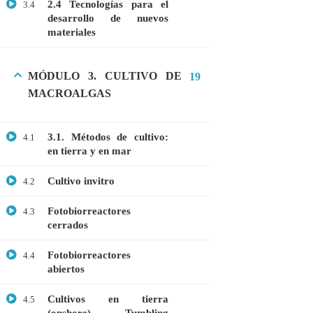
2.4 Tecnologías para el
3.4
desarrollo de nuevos
materiales
CATEGORIAS
MÓDULO 3. CULTIVO DE
19
Bioinformática
MACROALGAS
Biología Molecular
3.1. Métodos de cultivo:
Bioquímica
4.1
en tierra y en mar
Biotecnología
Cultivo invitro
4.2
Ciencias Ambientales
Especialización
Fotobiorreactores
4.3
cerrados
General
Fotobiorreactores
4.4
Genética
abiertos
Gratis
Cultivos en tierra
4.5
Medicina