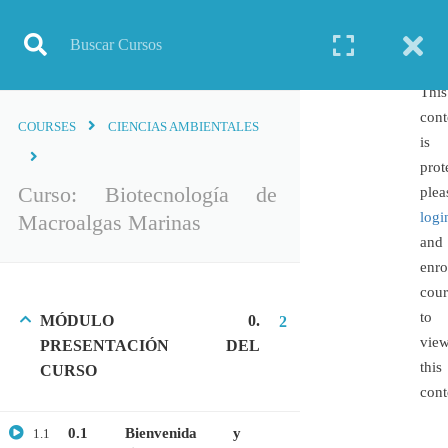
Inicio
Todos los cursos
Biotecnología
Curso: Biotecnología de Macroalgas Marinas
This
cont
COURSES
CIENCIAS AMBIENTALES
is
prot
TODOS LOS CURSOS
Curso: Biotecnología de
plea
logi
Macroalgas Marinas
BIOINFORMÁTICA
and
BIOLOGÍA MOLECULAR
enro
BIOQUÍMICA
cour
to
MÓDULO 0.
BIOTECNOLOGÍA
2
vie
PRESENTACIÓN DEL
CIENCIAS AMBIENTALES
this
CURSO
ESPECIALIZACIÓN
cont
GENERAL
0.1 Bienvenida y
1.1
GENÉTICA