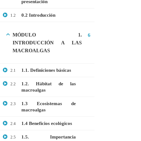
presentación
GRATIS
0.2 Introducción
1.2
MEDICINA
MICROBIOLOGÍA
MÓDULO 1.
6
PROTEÓMICA
INTRODUCCIÓN A LAS
MACROALGAS
ÚLTIMOS CURSOS
1.1. Definiciones básicas
2.1
Curso: Células madre en terapia celular
1.2. Hábitat de las
2.2
$20.00
$10.00
macroalgas
1.3 Ecosistemas de
2.3
macroalgas
Webinar: Introducción a las Microalgas
$25.00
$10.00
1.4 Beneficios ecológicos
2.4
1.5. Importancia
2.5