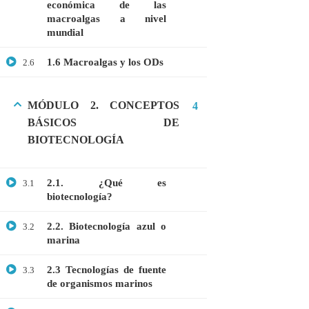
económica de las
Webinar: Introducción a la Ingeniería
macroalgas a nivel
Genética Directa e Inversa
mundial
$10.00
1.6 Macroalgas y los ODs
2.6
MÓDULO 2. CONCEPTOS
4
BÁSICOS DE
BIOTECNOLOGÍA
2.1. ¿Qué es
3.1
biotecnología?
2.2. Biotecnología azul o
3.2
marina
+51901763623
2.3 Tecnologías de fuente
3.3
info@cognitaconecta.com
de organismos marinos