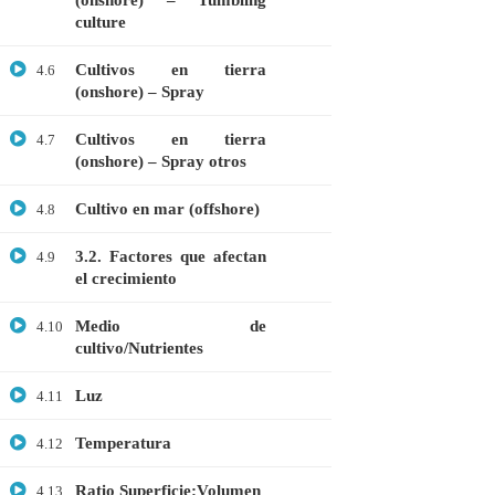
(onshore) – Tumbling
culture
Microbiología
Cultivos en tierra
Proteómica
4.6
(onshore) – Spray
COMPANY
Cultivos en tierra
4.7
(onshore) – Spray otros
Nosotros
Cultivo en mar (offshore)
4.8
Blog
3.2. Factores que afectan
4.9
Contáctanos
el crecimiento
LINKS
Medio de
4.10
cultivo/Nutrientes
Cursos
Luz
4.11
FAQs
Temperatura
4.12
Términos y Condiciones
Ratio Superficie:Volumen
4.13
Libro de reclamaciones