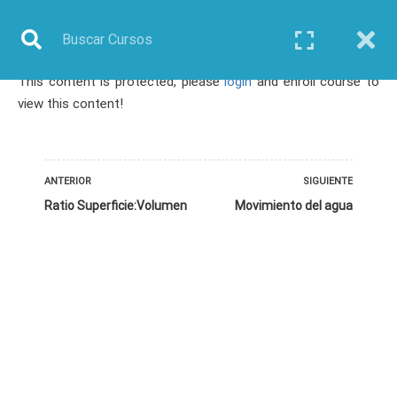
This content is protected, please
login
and enroll course to
Inicio
Todos los cursos
Biotecnología
view this content!
Curso: Biotecnología de Macroalgas Marinas
ANTERIOR
SIGUIENTE
Ratio Superficie:Volumen
Movimiento del agua
TODOS LOS CURSOS
BIOINFORMÁTICA
BIOLOGÍA MOLECULAR
BIOQUÍMICA
BIOTECNOLOGÍA
CIENCIAS AMBIENTALES