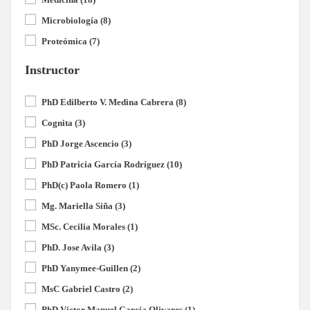
Microbiología
(8)
Proteómica
(7)
Instructor
PhD Edilberto V. Medina Cabrera
(8)
Cognita
(3)
PhD Jorge Ascencio
(3)
PhD Patricia García Rodríguez
(10)
PhD(c) Paola Romero
(1)
Mg. Mariella Siña
(3)
MSc. Cecilia Morales
(1)
PhD. Jose Avila
(3)
PhD Yanymee-Guillen
(2)
MsC Gabriel Castro
(2)
PhD Víctor Manuel García Olivares
(1)