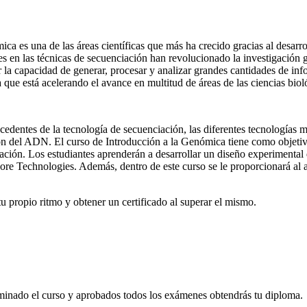
a es una de las áreas científicas que más ha crecido gracias al desarr
 en las técnicas de secuenciación han revolucionado la investigación 
or la capacidad de generar, procesar y analizar grandes cantidades de i
que está acelerando el avance en multitud de áreas de las ciencias biol
cedentes de la tecnología de secuenciación, las diferentes tecnologías 
ción del ADN. El curso de Introducción a la Genómica tiene como objeti
ción. Los estudiantes aprenderán a desarrollar un diseño experimental d
re Technologies. Además, dentro de este curso se le proporcionará al
tu propio ritmo y obtener un certificado al superar el mismo.
lminado el curso y aprobados todos los exámenes obtendrás tu diploma.