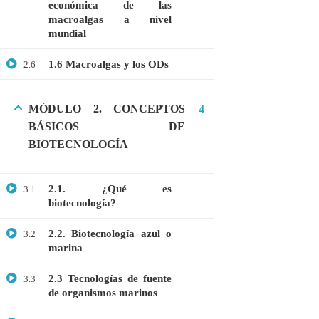
económica de las
Webinar: Introducción a la Ingeniería
macroalgas a nivel
Genética Directa e Inversa
mundial
$10.00
1.6 Macroalgas y los ODs
2.6
MÓDULO 2. CONCEPTOS
4
BÁSICOS DE
BIOTECNOLOGÍA
2.1. ¿Qué es
3.1
biotecnología?
2.2. Biotecnología azul o
3.2
marina
+51901763623
2.3 Tecnologías de fuente
3.3
info@cognitaconecta.com
de organismos marinos