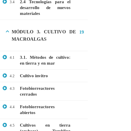
2.4 Tecnologías para el
3.4
desarrollo de nuevos
materiales
CATEGORIAS
MÓDULO 3. CULTIVO DE
19
Bioinformática
MACROALGAS
Biología Molecular
3.1. Métodos de cultivo:
Bioquímica
4.1
en tierra y en mar
Biotecnología
Cultivo invitro
4.2
Ciencias Ambientales
Especialización
Fotobiorreactores
4.3
cerrados
General
Fotobiorreactores
4.4
Genética
abiertos
Gratis
Cultivos en tierra
4.5
Medicina