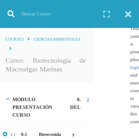
Inicio
Todos los cursos
Biotecnología
Curso: Biotecnología de Macroalgas Marinas
This
cont
COURSES
CIENCIAS AMBIENTALES
is
prot
TODOS LOS CURSOS
Curso: Biotecnología de
plea
logi
Macroalgas Marinas
BIOINFORMÁTICA
and
BIOLOGÍA MOLECULAR
enro
BIOQUÍMICA
cour
to
MÓDULO 0.
BIOTECNOLOGÍA
2
vie
PRESENTACIÓN DEL
CIENCIAS AMBIENTALES
this
CURSO
ESPECIALIZACIÓN
cont
GENERAL
0.1 Bienvenida y
1.1
GENÉTICA