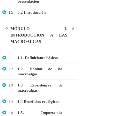
presentación
GRATIS
0.2 Introducción
1.2
MEDICINA
MICROBIOLOGÍA
MÓDULO 1.
6
PROTEÓMICA
INTRODUCCIÓN A LAS
MACROALGAS
ÚLTIMOS CURSOS
1.1. Definiciones básicas
2.1
Curso: Células madre en terapia celular
1.2. Hábitat de las
2.2
$20.00
$10.00
macroalgas
1.3 Ecosistemas de
2.3
macroalgas
Webinar: Introducción a las Microalgas
$25.00
$10.00
1.4 Beneficios ecológicos
2.4
1.5. Importancia
2.5