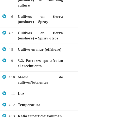
(onshore) – Tumbling
culture
Microbiología
Cultivos en tierra
Proteómica
4.6
(onshore) – Spray
COMPANY
Cultivos en tierra
4.7
(onshore) – Spray otros
Nosotros
Cultivo en mar (offshore)
4.8
Blog
3.2. Factores que afectan
4.9
Contáctanos
el crecimiento
LINKS
Medio de
4.10
cultivo/Nutrientes
Cursos
Luz
4.11
FAQs
Temperatura
4.12
Términos y Condiciones
Ratio Superficie:Volumen
4.13
Libro de reclamaciones