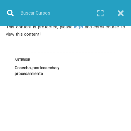
This content is protected, please
login
and enroll course to
Inicio
Todos los cursos
Biotecnología
view this content!
Curso: Biotecnología de Macroalgas Marinas
ANTERIOR
Cosecha, postcosecha y
procesamiento
TODOS LOS CURSOS
BIOINFORMÁTICA
BIOLOGÍA MOLECULAR
BIOQUÍMICA
BIOTECNOLOGÍA
CIENCIAS AMBIENTALES