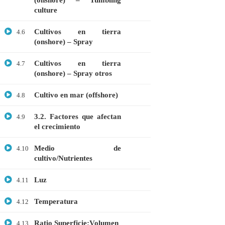
(onshore) – Tumbling
culture
Microbiología
Cultivos en tierra
Proteómica
4.6
(onshore) – Spray
COMPANY
Cultivos en tierra
4.7
(onshore) – Spray otros
Nosotros
Cultivo en mar (offshore)
4.8
Blog
3.2. Factores que afectan
4.9
Contáctanos
el crecimiento
LINKS
Medio de
4.10
cultivo/Nutrientes
Cursos
Luz
4.11
FAQs
Temperatura
4.12
Términos y Condiciones
Ratio Superficie:Volumen
4.13
Libro de reclamaciones