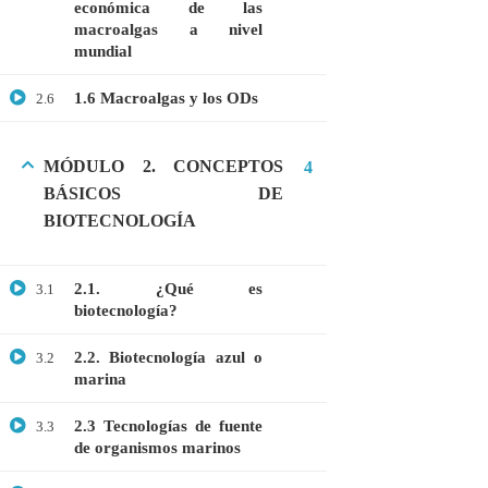
económica de las
Webinar: Introducción a la Ingeniería
macroalgas a nivel
Genética Directa e Inversa
mundial
$10.00
1.6 Macroalgas y los ODs
2.6
MÓDULO 2. CONCEPTOS
4
BÁSICOS DE
BIOTECNOLOGÍA
2.1. ¿Qué es
3.1
biotecnología?
2.2. Biotecnología azul o
3.2
marina
+51901763623
2.3 Tecnologías de fuente
3.3
info@cognitaconecta.com
de organismos marinos