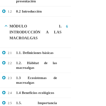
presentación
GRATIS
0.2 Introducción
1.2
MEDICINA
MICROBIOLOGÍA
MÓDULO 1.
6
PROTEÓMICA
INTRODUCCIÓN A LAS
MACROALGAS
ÚLTIMOS CURSOS
1.1. Definiciones básicas
2.1
Curso: Células madre en terapia celular
1.2. Hábitat de las
2.2
$20.00
$10.00
macroalgas
1.3 Ecosistemas de
2.3
macroalgas
Webinar: Introducción a las Microalgas
$25.00
$10.00
1.4 Beneficios ecológicos
2.4
1.5. Importancia
2.5