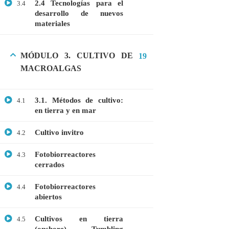
2.4 Tecnologías para el
3.4
desarrollo de nuevos
materiales
CATEGORIAS
MÓDULO 3. CULTIVO DE
19
Bioinformática
MACROALGAS
Biología Molecular
3.1. Métodos de cultivo:
Bioquímica
4.1
en tierra y en mar
Biotecnología
Cultivo invitro
4.2
Ciencias Ambientales
Especialización
Fotobiorreactores
4.3
cerrados
General
Fotobiorreactores
4.4
Genética
abiertos
Gratis
Cultivos en tierra
4.5
Medicina