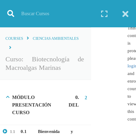
Inicio
Todos los cursos
Biotecnología
Curso: Biotecnología de Macroalgas Marinas
This
cont
COURSES
CIENCIAS AMBIENTALES
is
prot
TODOS LOS CURSOS
Curso: Biotecnología de
plea
logi
Macroalgas Marinas
BIOINFORMÁTICA
and
BIOLOGÍA MOLECULAR
enro
BIOQUÍMICA
cour
to
MÓDULO 0.
BIOTECNOLOGÍA
2
vie
PRESENTACIÓN DEL
CIENCIAS AMBIENTALES
this
CURSO
ESPECIALIZACIÓN
cont
GENERAL
0.1 Bienvenida y
1.1
GENÉTICA