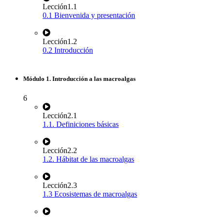
Lección
1.1
0.1 Bienvenida y presentación
Lección
1.2
0.2 Introducción
Módulo 1. Introducción a las macroalgas
6
Lección
2.1
1.1. Definiciones básicas
Lección
2.2
1.2. Hábitat de las macroalgas
Lección
2.3
1.3 Ecosistemas de macroalgas