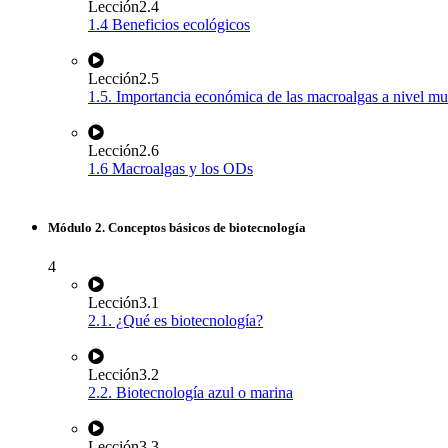
Lección
2.4
1.4 Beneficios ecológicos
Lección
2.5
1.5. Importancia económica de las macroalgas a nivel mu
Lección
2.6
1.6 Macroalgas y los ODs
Módulo 2. Conceptos básicos de biotecnología
4
Lección
3.1
2.1. ¿Qué es biotecnología?
Lección
3.2
2.2. Biotecnología azul o marina
Lección
3.3