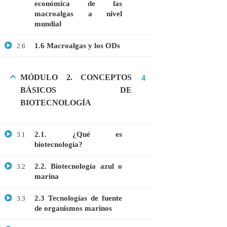
económica de las
Webinar: Introducción a la Ingeniería
macroalgas a nivel
Genética Directa e Inversa
mundial
$10.00
1.6 Macroalgas y los ODs
2.6
MÓDULO 2. CONCEPTOS
4
BÁSICOS DE
BIOTECNOLOGÍA
2.1. ¿Qué es
3.1
biotecnología?
2.2. Biotecnología azul o
3.2
marina
+51901763623
2.3 Tecnologías de fuente
3.3
info@cognitaconecta.com
de organismos marinos