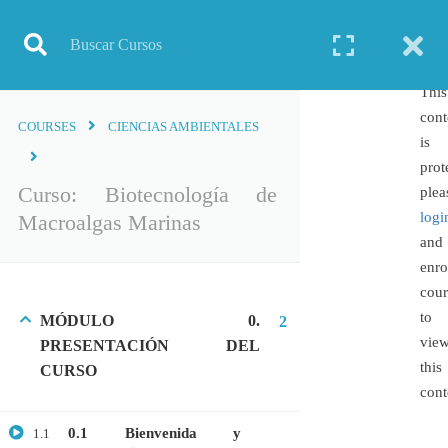
Inicio
Todos los cursos
Biotecnología
Curso: Biotecnología de Macroalgas Marinas
This
cont
COURSES
CIENCIAS AMBIENTALES
is
prot
TODOS LOS CURSOS
Curso: Biotecnología de
plea
logi
Macroalgas Marinas
BIOINFORMÁTICA
and
BIOLOGÍA MOLECULAR
enro
BIOQUÍMICA
cour
to
MÓDULO 0.
BIOTECNOLOGÍA
2
vie
PRESENTACIÓN DEL
CIENCIAS AMBIENTALES
this
CURSO
ESPECIALIZACIÓN
cont
GENERAL
0.1 Bienvenida y
1.1
GENÉTICA