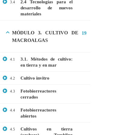
2.4 Tecnologías para el
3.4
desarrollo de nuevos
materiales
CATEGORIAS
MÓDULO 3. CULTIVO DE
19
Bioinformática
MACROALGAS
Biología Molecular
3.1. Métodos de cultivo:
Bioquímica
4.1
en tierra y en mar
Biotecnología
Cultivo invitro
4.2
Ciencias Ambientales
Especialización
Fotobiorreactores
4.3
cerrados
General
Fotobiorreactores
4.4
Genética
abiertos
Gratis
Cultivos en tierra
4.5
Medicina