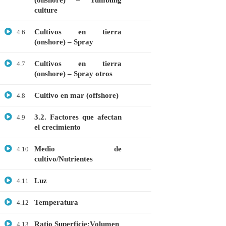
(onshore) – Tumbling
culture
Microbiología
Cultivos en tierra
Proteómica
4.6
(onshore) – Spray
COMPANY
Cultivos en tierra
4.7
(onshore) – Spray otros
Nosotros
Cultivo en mar (offshore)
4.8
Blog
3.2. Factores que afectan
4.9
Contáctanos
el crecimiento
LINKS
Medio de
4.10
cultivo/Nutrientes
Cursos
Luz
4.11
FAQs
Temperatura
4.12
Términos y Condiciones
Ratio Superficie:Volumen
4.13
Libro de reclamaciones