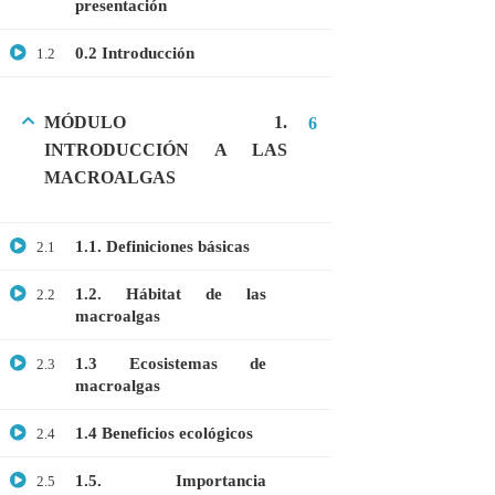
presentación
GRATIS
0.2 Introducción
1.2
MEDICINA
MICROBIOLOGÍA
MÓDULO 1.
6
PROTEÓMICA
INTRODUCCIÓN A LAS
MACROALGAS
ÚLTIMOS CURSOS
1.1. Definiciones básicas
2.1
Curso: Células madre en terapia celular
1.2. Hábitat de las
2.2
$20.00
$10.00
macroalgas
1.3 Ecosistemas de
2.3
macroalgas
Webinar: Introducción a las Microalgas
$25.00
$10.00
1.4 Beneficios ecológicos
2.4
1.5. Importancia
2.5