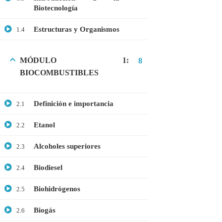
Biotecnología
GRATIS
MEDICINA
Estructuras y Organismos
1.4
MICROBIOLOGÍA
PROTEÓMICA
MÓDULO 1:
8
BIOCOMBUSTIBLES
ÚLTIMOS CURSOS
Definición e importancia
2.1
Curso: Células madre en terapia celular
Etanol
2.2
$20.00
$10.00
Alcoholes superiores
2.3
Biodiesel
2.4
Webinar: Introducción a las Microalgas
Biohidrógenos
2.5
$25.00
$10.00
Biogás
2.6