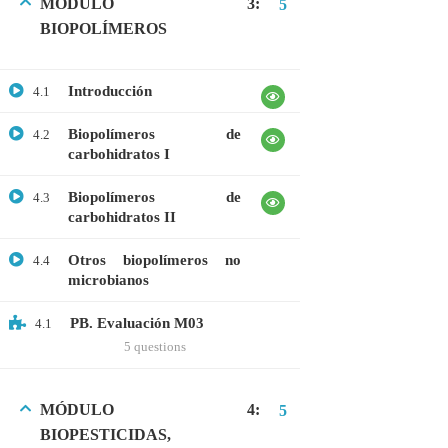
MÓDULO 3:
5
BIOPOLÍMEROS
CATEGORIAS
Introducción
4.1
Bioinformática
Biopolímeros de
4.2
carbohidratos I
Biología Molecular
Bioquímica
Biopolímeros de
4.3
carbohidratos II
Biotecnología
Otros biopolímeros no
4.4
Ciencias Ambientales
microbianos
Especialización
PB. Evaluación M03
4.1
General
5 questions
Genética
Gratis
MÓDULO 4:
5
BIOPESTICIDAS,
Medicina