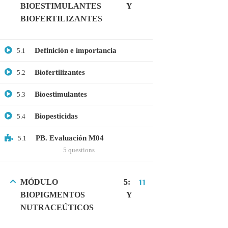
BIOESTIMULANTES Y
Microbiología
BIOFERTILIZANTES
Proteómica
Definición e importancia
5.1
COMPANY
Biofertilizantes
5.2
Nosotros
Bioestimulantes
5.3
Blog
Biopesticidas
5.4
Contáctanos
PB. Evaluación M04
5.1
LINKS
5 questions
Cursos
MÓDULO 5:
11
FAQs
BIOPIGMENTOS Y
NUTRACEÚTICOS
Términos y Condiciones
Libro de reclamaciones