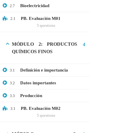
Bioelectricidad
2.7
Webinar: Introducción a la Ingeniería
Genética Directa e Inversa
PB. Evaluación M01
2.1
$10.00
5 questions
MÓDULO 2: PRODUCTOS
4
QUÍMICOS FINOS
Definición e importancia
3.1
Datos importantes
3.2
Producción
3.3
+51901763623
PB. Evaluación M02
3.1
5 questions
info@cognitaconecta.com