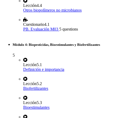
Lección
4.4
Otros biopolímeros no microbianos
Cuestionario
4.1
PB. Evaluación M03
5 questions
Módulo 4: Biopesticidas, Bioestimulantes y Biofertilizantes
5
Lección
5.1
Definición e importancia
Lección
5.2
Biofertilizantes
Lección
5.3
Bioestimulantes