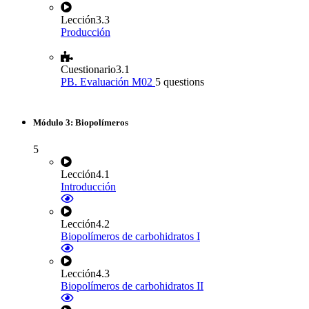
Lección
3.3
Producción
Cuestionario
3.1
PB. Evaluación M02
5 questions
Módulo 3: Biopolímeros
5
Lección
4.1
Introducción
Lección
4.2
Biopolímeros de carbohidratos I
Lección
4.3
Biopolímeros de carbohidratos II