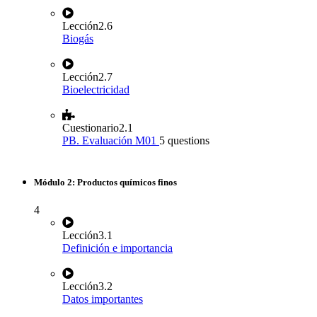
Lección
2.6
Biogás
Lección
2.7
Bioelectricidad
Cuestionario
2.1
PB. Evaluación M01
5 questions
Módulo 2: Productos químicos finos
4
Lección
3.1
Definición e importancia
Lección
3.2
Datos importantes