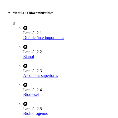
Módulo 1: Biocombustibles
8
Lección
2.1
Definición e importancia
Lección
2.2
Etanol
Lección
2.3
Alcoholes superiores
Lección
2.4
Biodiesel
Lección
2.5
Biohidrógenos