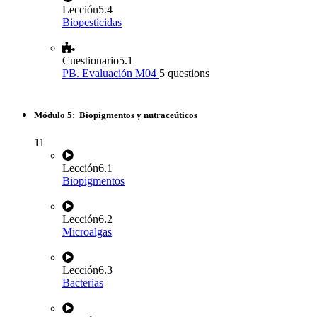
Lección
5.4
Biopesticidas
Cuestionario
5.1
PB. Evaluación M04
5 questions
Módulo 5: Biopigmentos y nutraceúticos
11
Lección
6.1
Biopigmentos
Lección
6.2
Microalgas
Lección
6.3
Bacterias