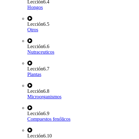
Lección
6.4
Hongos
Lección
6.5
Otros
Lección
6.6
Nutraceuticos
Lección
6.7
Plantas
Lección
6.8
Microorganismos
Lección
6.9
Compuestos fenólicos
Lección
6.10