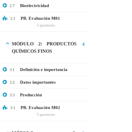
Bioelectricidad
2.7
Webinar: Introducción a la Ingeniería
Genética Directa e Inversa
PB. Evaluación M01
2.1
$10.00
5 questions
MÓDULO 2: PRODUCTOS
4
QUÍMICOS FINOS
Definición e importancia
3.1
Datos importantes
3.2
Producción
3.3
+51901763623
PB. Evaluación M02
3.1
5 questions
info@cognitaconecta.com