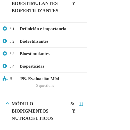
BIOESTIMULANTES Y
Microbiología
BIOFERTILIZANTES
Proteómica
Definición e importancia
5.1
COMPANY
Biofertilizantes
5.2
Nosotros
Bioestimulantes
5.3
Blog
Biopesticidas
5.4
Contáctanos
PB. Evaluación M04
5.1
LINKS
5 questions
Cursos
MÓDULO 5:
11
FAQs
BIOPIGMENTOS Y
NUTRACEÚTICOS
Términos y Condiciones
Libro de reclamaciones