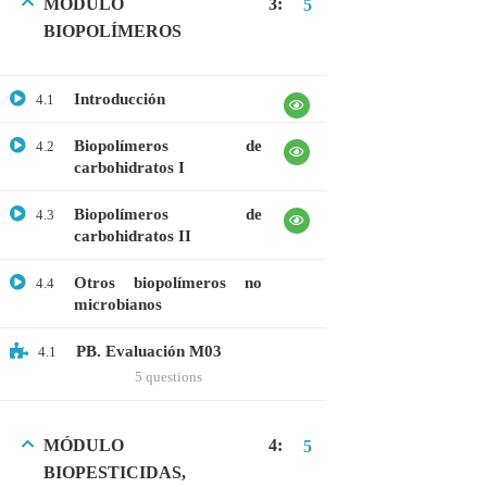
MÓDULO 3:
5
BIOPOLÍMEROS
CATEGORIAS
Introducción
4.1
Bioinformática
Biopolímeros de
4.2
carbohidratos I
Biología Molecular
Bioquímica
Biopolímeros de
4.3
carbohidratos II
Biotecnología
Otros biopolímeros no
4.4
Ciencias Ambientales
microbianos
Especialización
PB. Evaluación M03
4.1
General
5 questions
Genética
Gratis
MÓDULO 4:
5
BIOPESTICIDAS,
Medicina