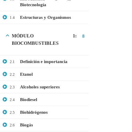
Biotecnología
GRATIS
MEDICINA
Estructuras y Organismos
1.4
MICROBIOLOGÍA
PROTEÓMICA
MÓDULO 1:
8
BIOCOMBUSTIBLES
ÚLTIMOS CURSOS
Definición e importancia
2.1
Curso: Células madre en terapia celular
Etanol
2.2
$20.00
$10.00
Alcoholes superiores
2.3
Biodiesel
2.4
Webinar: Introducción a las Microalgas
Biohidrógenos
2.5
$25.00
$10.00
Biogás
2.6