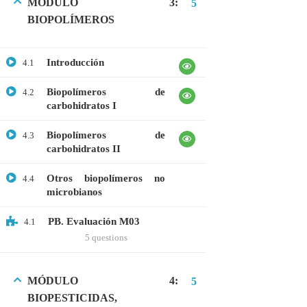
MÓDULO 3:
5
BIOPOLÍMEROS
CATEGORIAS
Introducción
4.1
Bioinformática
Biopolímeros de
4.2
carbohidratos I
Biología Molecular
Bioquímica
Biopolímeros de
4.3
carbohidratos II
Biotecnología
Otros biopolímeros no
4.4
Ciencias Ambientales
microbianos
Especialización
PB. Evaluación M03
4.1
General
5 questions
Genética
Gratis
MÓDULO 4:
5
BIOPESTICIDAS,
Medicina