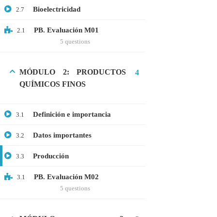
Bioelectricidad
2.7
Webinar: Introducción a la Ingeniería
Genética Directa e Inversa
PB. Evaluación M01
2.1
$10.00
5 questions
MÓDULO 2: PRODUCTOS
4
QUÍMICOS FINOS
Definición e importancia
3.1
Datos importantes
3.2
Producción
3.3
+51901763623
PB. Evaluación M02
3.1
5 questions
info@cognitaconecta.com