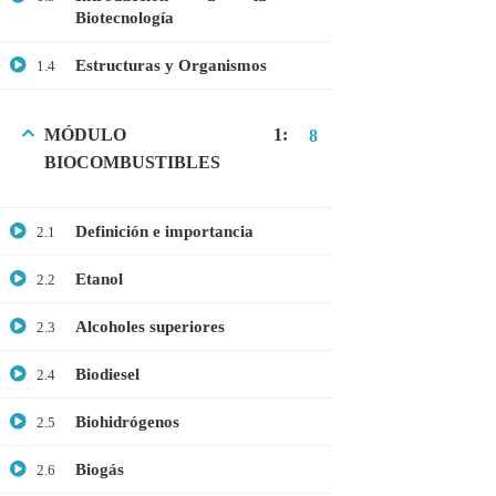
Biotecnología
GRATIS
MEDICINA
Estructuras y Organismos
1.4
MICROBIOLOGÍA
PROTEÓMICA
MÓDULO 1:
8
BIOCOMBUSTIBLES
ÚLTIMOS CURSOS
Definición e importancia
2.1
Curso: Células madre en terapia celular
Etanol
2.2
$20.00
$10.00
Alcoholes superiores
2.3
Biodiesel
2.4
Webinar: Introducción a las Microalgas
Biohidrógenos
2.5
$25.00
$10.00
Biogás
2.6