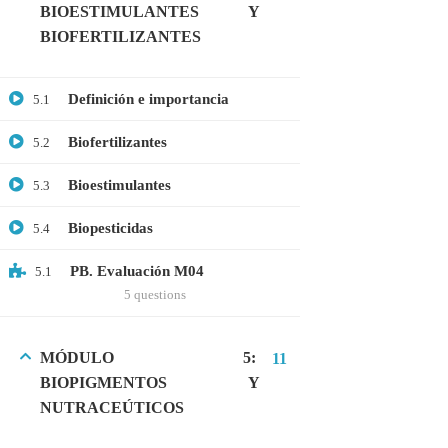
BIOESTIMULANTES Y
Microbiología
BIOFERTILIZANTES
Proteómica
Definición e importancia
5.1
COMPANY
Biofertilizantes
5.2
Nosotros
Bioestimulantes
5.3
Blog
Biopesticidas
5.4
Contáctanos
PB. Evaluación M04
5.1
LINKS
5 questions
Cursos
MÓDULO 5:
11
FAQs
BIOPIGMENTOS Y
NUTRACEÚTICOS
Términos y Condiciones
Libro de reclamaciones