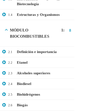
Biotecnología
GRATIS
MEDICINA
Estructuras y Organismos
1.4
MICROBIOLOGÍA
PROTEÓMICA
MÓDULO 1:
8
BIOCOMBUSTIBLES
ÚLTIMOS CURSOS
Definición e importancia
2.1
Curso: Células madre en terapia celular
Etanol
2.2
$20.00
$10.00
Alcoholes superiores
2.3
Biodiesel
2.4
Webinar: Introducción a las Microalgas
Biohidrógenos
2.5
$25.00
$10.00
Biogás
2.6