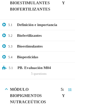
BIOESTIMULANTES Y
Microbiología
BIOFERTILIZANTES
Proteómica
Definición e importancia
5.1
COMPANY
Biofertilizantes
5.2
Nosotros
Bioestimulantes
5.3
Blog
Biopesticidas
5.4
Contáctanos
PB. Evaluación M04
5.1
LINKS
5 questions
Cursos
MÓDULO 5:
11
FAQs
BIOPIGMENTOS Y
NUTRACEÚTICOS
Términos y Condiciones
Libro de reclamaciones