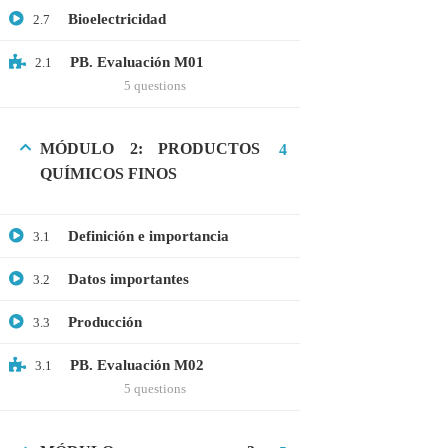
Bioelectricidad
2.7
Webinar: Introducción a la Ingeniería
Genética Directa e Inversa
PB. Evaluación M01
2.1
$10.00
5 questions
MÓDULO 2: PRODUCTOS
4
QUÍMICOS FINOS
Definición e importancia
3.1
Datos importantes
3.2
Producción
3.3
+51901763623
PB. Evaluación M02
3.1
5 questions
info@cognitaconecta.com