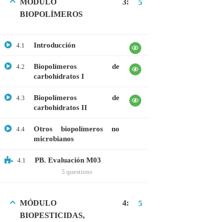
MÓDULO 3:
5
BIOPOLÍMEROS
CATEGORIAS
Introducción
4.1
Bioinformática
Biopolímeros de
4.2
carbohidratos I
Biología Molecular
Bioquímica
Biopolímeros de
4.3
carbohidratos II
Biotecnología
Otros biopolímeros no
4.4
Ciencias Ambientales
microbianos
Especialización
PB. Evaluación M03
4.1
General
5 questions
Genética
Gratis
MÓDULO 4:
5
BIOPESTICIDAS,
Medicina