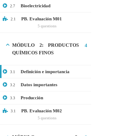
Bioelectricidad
2.7
Webinar: Introducción a la Ingeniería
Genética Directa e Inversa
PB. Evaluación M01
2.1
$10.00
5 questions
MÓDULO 2: PRODUCTOS
4
QUÍMICOS FINOS
Definición e importancia
3.1
Datos importantes
3.2
Producción
3.3
+51901763623
PB. Evaluación M02
3.1
5 questions
info@cognitaconecta.com