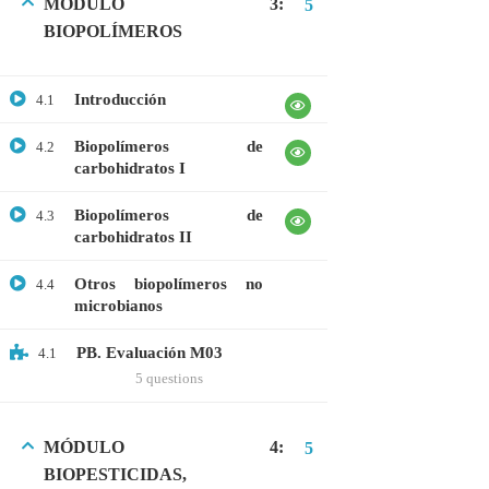
MÓDULO 3:
5
BIOPOLÍMEROS
CATEGORIAS
Introducción
4.1
Bioinformática
Biopolímeros de
4.2
carbohidratos I
Biología Molecular
Bioquímica
Biopolímeros de
4.3
carbohidratos II
Biotecnología
Otros biopolímeros no
4.4
Ciencias Ambientales
microbianos
Especialización
PB. Evaluación M03
4.1
General
5 questions
Genética
Gratis
MÓDULO 4:
5
BIOPESTICIDAS,
Medicina