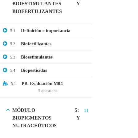
BIOESTIMULANTES Y
Microbiología
BIOFERTILIZANTES
Proteómica
Definición e importancia
5.1
COMPANY
Biofertilizantes
5.2
Nosotros
Bioestimulantes
5.3
Blog
Biopesticidas
5.4
Contáctanos
PB. Evaluación M04
5.1
LINKS
5 questions
Cursos
MÓDULO 5:
11
FAQs
BIOPIGMENTOS Y
NUTRACEÚTICOS
Términos y Condiciones
Libro de reclamaciones