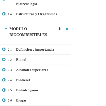
Biotecnología
GRATIS
MEDICINA
Estructuras y Organismos
1.4
MICROBIOLOGÍA
PROTEÓMICA
MÓDULO 1:
8
BIOCOMBUSTIBLES
ÚLTIMOS CURSOS
Definición e importancia
2.1
Curso: Células madre en terapia celular
Etanol
2.2
$20.00
$10.00
Alcoholes superiores
2.3
Biodiesel
2.4
Webinar: Introducción a las Microalgas
Biohidrógenos
2.5
$25.00
$10.00
Biogás
2.6