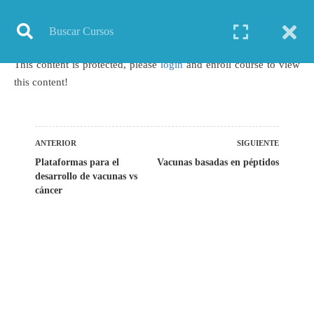
Inicio
Todos los cursos
Genética
Curso: Inmuno-oncología
This content is protected, please
login
and enroll course to view
this content!
TODOS LOS CURSOS
ANTERIOR
SIGUIENTE
Plataformas para el
Vacunas basadas en péptidos
BIOINFORMÁTICA
desarrollo de vacunas vs
BIOLOGÍA MOLECULAR
cáncer
BIOQUÍMICA
BIOTECNOLOGÍA
CIENCIAS AMBIENTALES
ESPECIALIZACIÓN
GENERAL