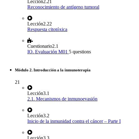
Lección
2.21
Reconocimiento de antígeno tumoral
Lección
2.22
Respuesta citotóxica
Cuestionario
2.1
IO. Evaluación M01
5 questions
Módulo 2. Introducción a la inmunoterapia
21
Lección
3.1
2.1. Mecanismos de inmunoevasión
Lección
3.2
Inicio de la inmunidad contra el cáncer – Parte I
Lección
3.3