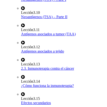
Lección
3.10
Neoantígenos (TSA) – Parte II
Lección
3.11
Antígenos asociados a tumor (TAA)
Lección
3.12
Antígenos asociados a tejido
Lección
3.13
2.3. Inmunoterapia contra el cáncer
Lección
3.14
¿Cómo funciona la inmunoterapia?
Lección
3.15
Efectos secundarios