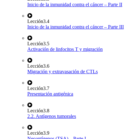
Inicio de la inmunidad contra el cáncer – Parte II
Lección
3.4
Inicio de la inmunidad contra el cáncer – Parte III
Lección
3.5
Activación de linfocitos T y migración
Lección
3.6
Migración y extravasación de CTLs
Lección
3.7
Presentación antigénica
Lección
3.8
2.2. Antígenos tumorales
Lección
3.9
Neoantígenos (TSA) – Parte I