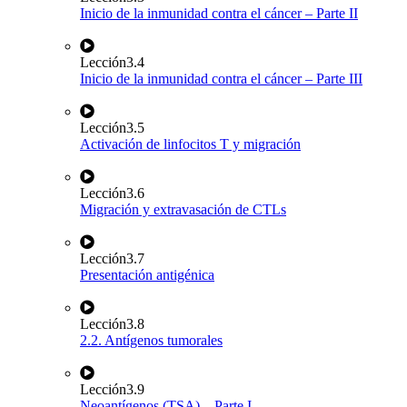
Inicio de la inmunidad contra el cáncer – Parte II
Lección
3.4
Inicio de la inmunidad contra el cáncer – Parte III
Lección
3.5
Activación de linfocitos T y migración
Lección
3.6
Migración y extravasación de CTLs
Lección
3.7
Presentación antigénica
Lección
3.8
2.2. Antígenos tumorales
Lección
3.9
Neoantígenos (TSA) – Parte I