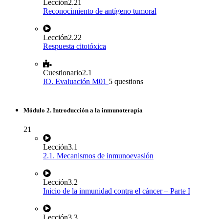
Lección
2.21
Reconocimiento de antígeno tumoral
Lección
2.22
Respuesta citotóxica
Cuestionario
2.1
IO. Evaluación M01
5 questions
Módulo 2. Introducción a la inmunoterapia
21
Lección
3.1
2.1. Mecanismos de inmunoevasión
Lección
3.2
Inicio de la inmunidad contra el cáncer – Parte I
Lección
3.3