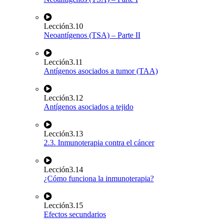
Lección
3.10
Neoantígenos (TSA) – Parte II
Lección
3.11
Antígenos asociados a tumor (TAA)
Lección
3.12
Antígenos asociados a tejido
Lección
3.13
2.3. Inmunoterapia contra el cáncer
Lección
3.14
¿Cómo funciona la inmunoterapia?
Lección
3.15
Efectos secundarios