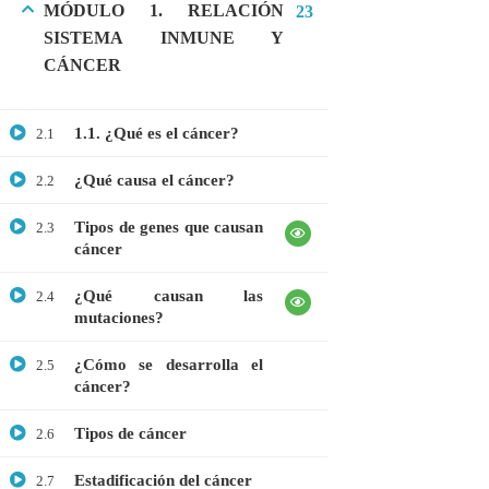
MÓDULO 1. RELACIÓN
23
MEDICINA
SISTEMA INMUNE Y
MICROBIOLOGÍA
CÁNCER
PROTEÓMICA
1.1. ¿Qué es el cáncer?
2.1
¿Qué causa el cáncer?
2.2
ÚLTIMOS CURSOS
Tipos de genes que causan
2.3
Curso: Células madre en terapia celular
cáncer
$20.00
$10.00
¿Qué causan las
2.4
mutaciones?
Webinar: Introducción a las Microalgas
¿Cómo se desarrolla el
2.5
cáncer?
$25.00
$10.00
Tipos de cáncer
2.6
Estadificación del cáncer
2.7
Webinar: Introducción a la Ingeniería