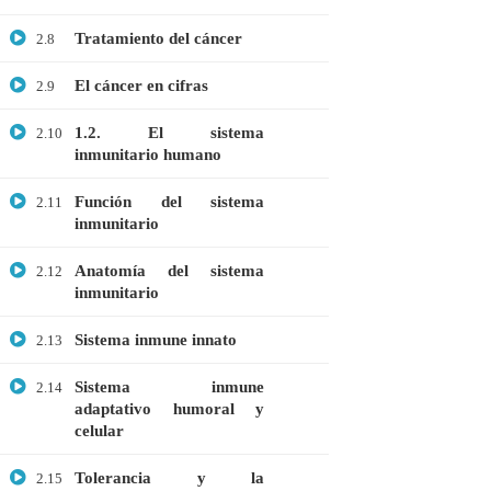
Genética Directa e Inversa
Tratamiento del cáncer
2.8
$10.00
El cáncer en cifras
2.9
1.2. El sistema
2.10
inmunitario humano
Función del sistema
2.11
inmunitario
Anatomía del sistema
2.12
inmunitario
Sistema inmune innato
2.13
+51901763623
Sistema inmune
2.14
info@cognitaconecta.com
adaptativo humoral y
celular
Tolerancia y la
2.15