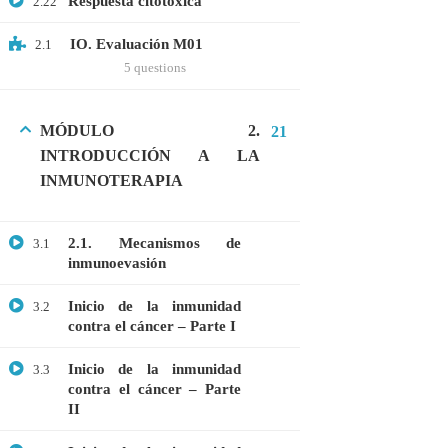
Respuesta citotóxica
2.22
Microbiología
Proteómica
IO. Evaluación M01
2.1
5 questions
COMPANY
MÓDULO 2.
21
Nosotros
INTRODUCCIÓN A LA
Blog
INMUNOTERAPIA
Contáctanos
2.1. Mecanismos de
3.1
inmunoevasión
LINKS
Inicio de la inmunidad
3.2
Cursos
contra el cáncer – Parte I
FAQs
Inicio de la inmunidad
3.3
Términos y Condiciones
contra el cáncer – Parte
II
Libro de reclamaciones