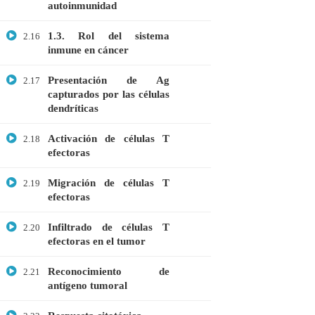
autoinmunidad
CATEGORIAS
1.3. Rol del sistema
2.16
inmune en cáncer
Bioinformática
Presentación de Ag
2.17
capturados por las células
Biología Molecular
dendríticas
Bioquímica
Activación de células T
2.18
Biotecnología
efectoras
Ciencias Ambientales
Migración de células T
2.19
Especialización
efectoras
General
Infiltrado de células T
2.20
efectoras en el tumor
Genética
Gratis
Reconocimiento de
2.21
antígeno tumoral
Medicina