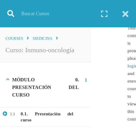
Inicio
Todos los cursos
Genética
Curso: Inmuno-oncología
This
cont
COURSES
MEDICINA
is
Curso: Inmuno-oncología
TODOS LOS CURSOS
prot
plea
BIOINFORMÁTICA
logi
BIOLOGÍA MOLECULAR
and
MÓDULO 0.
1
BIOQUÍMICA
enro
PRESENTACIÓN DEL
cour
BIOTECNOLOGÍA
CURSO
to
CIENCIAS AMBIENTALES
vie
ESPECIALIZACIÓN
this
0.1. Presentación del
1.1
GENERAL
cont
curso
GENÉTICA
GRATIS