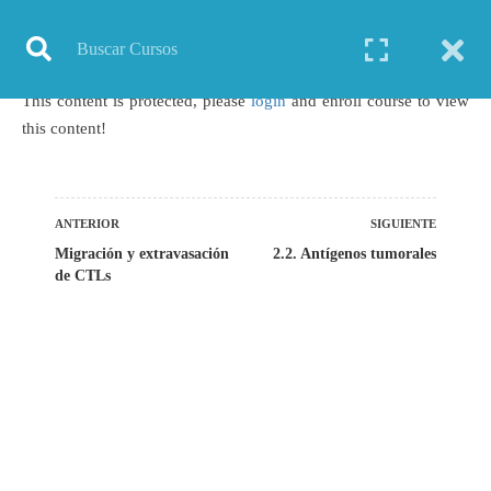
Inicio
Todos los cursos
Genética
Curso: Inmuno-oncología
This content is protected, please
login
and enroll course to view
this content!
TODOS LOS CURSOS
BIOINFORMÁTICA
ANTERIOR
SIGUIENTE
Migración y extravasación
2.2. Antígenos tumorales
BIOLOGÍA MOLECULAR
de CTLs
BIOQUÍMICA
BIOTECNOLOGÍA
CIENCIAS AMBIENTALES
ESPECIALIZACIÓN
GENERAL
GENÉTICA
GRATIS