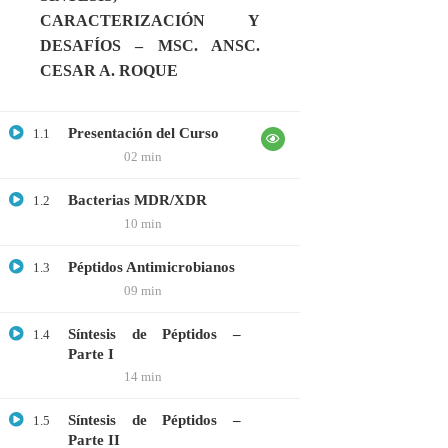
CARACTERIZACIÓN Y
GRATIS
DESAFÍOS – MSC. ANSC.
MEDICINA
CESAR A. ROQUE
MICROBIOLOGÍA
PROTEÓMICA
Presentación del Curso
1.1
02 min
ÚLTIMOS CURSOS
Bacterias MDR/XDR
1.2
10 min
Curso: Células madre en terapia celular
Péptidos Antimicrobianos
1.3
$20.00
$10.00
09 min
Síntesis de Péptidos –
1.4
Parte I
Webinar: Introducción a las Microalgas
14 min
$25.00
$10.00
Síntesis de Péptidos –
1.5
Parte II