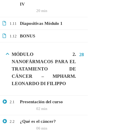
IV
20 min
CATEGORIAS
Diapositivas Módulo 1
1.11
BONUS
1.12
Bioinformática
Biología Molecular
MÓDULO 2.
28
Bioquímica
NANOFÁRMACOS PARA EL
Biotecnología
TRATAMIENTO DE
CÁNCER – MPHARM.
Ciencias Ambientales
LEONARDO DI FILIPPO
Especialización
General
Presentación del curso
2.1
Genética
02 min
Gratis
¿Qué es el cáncer?
2.2
06 min
Medicina