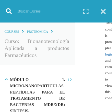
Inicio
Todos los cursos
Bioinformática
Curso: Bionanotecnología Aplicada a productos Farmacéuticos
This
cont
COURSES
PROTEÓMICA
is
Curso: Bionanotecnología
prot
Aplicada a productos
TODOS LOS CURSOS
plea
Farmacéuticos
logi
BIOINFORMÁTICA
and
BIOLOGÍA MOLECULAR
enro
BIOQUÍMICA
cour
to
MÓDULO 1.
12
BIOTECNOLOGÍA
vie
MICRO/NANOPARTICULAS
CIENCIAS AMBIENTALES
this
PEPTÍDICAS PARA EL
ESPECIALIZACIÓN
cont
TRATAMIENTO DE
GENERAL
BACTERIAS MDR/XDR:
GENÉTICA
SÍNTESIS,