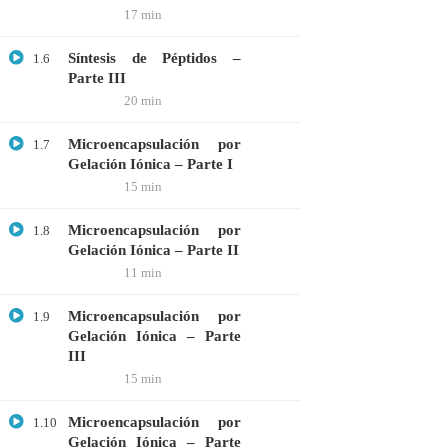
17 min
Webinar: Introducción a la Ingeniería
Genética Directa e Inversa
Síntesis de Péptidos –
1.6
$10.00
Parte III
20 min
Microencapsulación por
1.7
Gelación Iónica – Parte I
15 min
Microencapsulación por
1.8
Gelación Iónica – Parte II
11 min
Microencapsulación por
1.9
Gelación Iónica – Parte
III
+51901763623
15 min
info@cognitaconecta.com
Microencapsulación por
1.10
Gelación Iónica – Parte