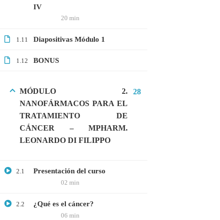
IV
20 min
CATEGORIAS
Diapositivas Módulo 1
1.11
BONUS
1.12
Bioinformática
Biología Molecular
MÓDULO 2.
28
Bioquímica
NANOFÁRMACOS PARA EL
Biotecnología
TRATAMIENTO DE
CÁNCER – MPHARM.
Ciencias Ambientales
LEONARDO DI FILIPPO
Especialización
General
Presentación del curso
2.1
Genética
02 min
Gratis
¿Qué es el cáncer?
2.2
06 min
Medicina