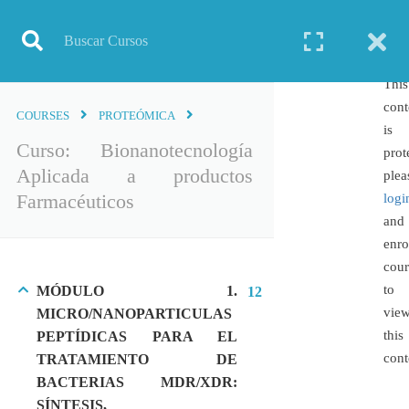
Inicio
Todos los cursos
Bioinformática
Curso: Bionanotecnología Aplicada a productos Farmacéuticos
This
cont
COURSES
PROTEÓMICA
is
Curso: Bionanotecnología
prot
Aplicada a productos
TODOS LOS CURSOS
plea
Farmacéuticos
logi
BIOINFORMÁTICA
and
BIOLOGÍA MOLECULAR
enro
BIOQUÍMICA
cour
to
MÓDULO 1.
12
BIOTECNOLOGÍA
vie
MICRO/NANOPARTICULAS
CIENCIAS AMBIENTALES
this
PEPTÍDICAS PARA EL
ESPECIALIZACIÓN
cont
TRATAMIENTO DE
GENERAL
BACTERIAS MDR/XDR:
GENÉTICA
SÍNTESIS,