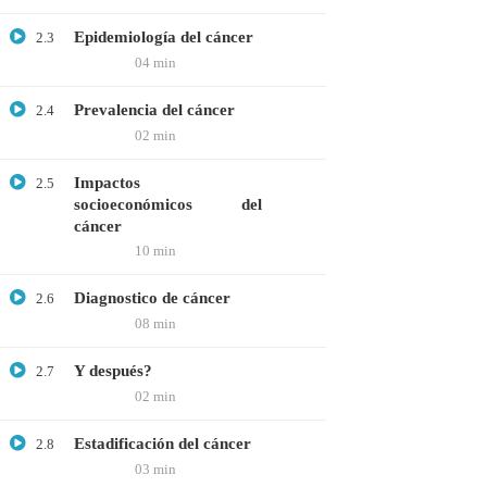
Microbiología
Epidemiología del cáncer
2.3
04 min
Proteómica
Prevalencia del cáncer
2.4
COMPANY
02 min
Nosotros
Impactos
2.5
socioeconómicos del
Blog
cáncer
10 min
Contáctanos
Diagnostico de cáncer
2.6
LINKS
08 min
Y después?
Cursos
2.7
02 min
FAQs
Estadificación del cáncer
2.8
Términos y Condiciones
03 min
Libro de reclamaciones