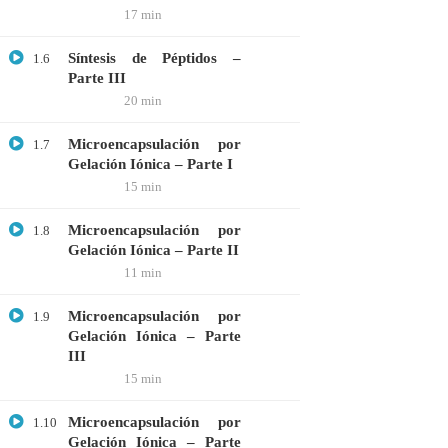
17 min
Webinar: Introducción a la Ingeniería
Genética Directa e Inversa
Síntesis de Péptidos –
1.6
$10.00
Parte III
20 min
Microencapsulación por
1.7
Gelación Iónica – Parte I
15 min
Microencapsulación por
1.8
Gelación Iónica – Parte II
11 min
Microencapsulación por
1.9
Gelación Iónica – Parte
III
+51901763623
15 min
info@cognitaconecta.com
Microencapsulación por
1.10
Gelación Iónica – Parte