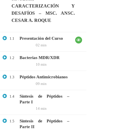
CARACTERIZACIÓN Y
GRATIS
DESAFÍOS – MSC. ANSC.
MEDICINA
CESAR A. ROQUE
MICROBIOLOGÍA
PROTEÓMICA
Presentación del Curso
1.1
02 min
ÚLTIMOS CURSOS
Bacterias MDR/XDR
1.2
10 min
Curso: Células madre en terapia celular
Péptidos Antimicrobianos
1.3
$20.00
$10.00
09 min
Síntesis de Péptidos –
1.4
Parte I
Webinar: Introducción a las Microalgas
14 min
$25.00
$10.00
Síntesis de Péptidos –
1.5
Parte II