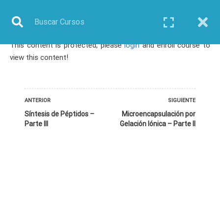
This content is protected, please
login
and enroll course to
Inicio
Todos los cursos
Bioinformática
view this content!
Curso: Bionanotecnología Aplicada a productos Farmacéuticos
ANTERIOR
SIGUIENTE
Síntesis de Péptidos –
Microencapsulación por
Parte III
Gelación Iónica – Parte II
TODOS LOS CURSOS
BIOINFORMÁTICA
BIOLOGÍA MOLECULAR
BIOQUÍMICA
BIOTECNOLOGÍA
CIENCIAS AMBIENTALES