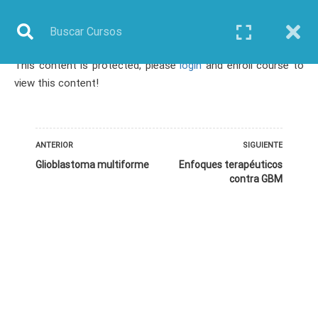
This content is protected, please
login
and enroll course to
Inicio
Todos los cursos
Bioinformática
view this content!
Curso: Bionanotecnología Aplicada a productos Farmacéuticos
ANTERIOR
SIGUIENTE
Glioblastoma multiforme
Enfoques terapéuticos
contra GBM
TODOS LOS CURSOS
BIOINFORMÁTICA
BIOLOGÍA MOLECULAR
BIOQUÍMICA
BIOTECNOLOGÍA
CIENCIAS AMBIENTALES