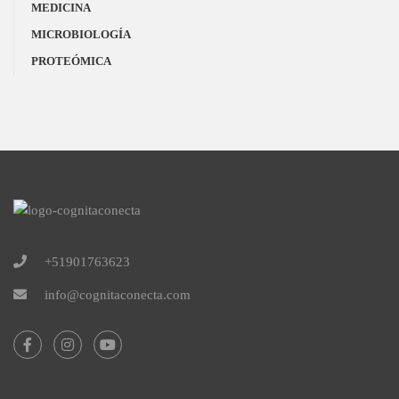
MEDICINA
MICROBIOLOGÍA
PROTEÓMICA
+51901763623
info@cognitaconecta.com