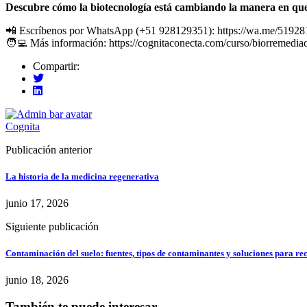
Descubre cómo la biotecnología está cambiando la manera en qu
📲 Escríbenos por WhatsApp (+51 928129351): https://wa.me/5192
🧑‍💻 Más información: https://cognitaconecta.com/curso/biorremedia
Compartir:
Cognita
Publicación anterior
La historia de la medicina regenerativa
junio 17, 2026
Siguiente publicación
Contaminación del suelo: fuentes, tipos de contaminantes y soluciones para r
junio 18, 2026
También te puede interesar