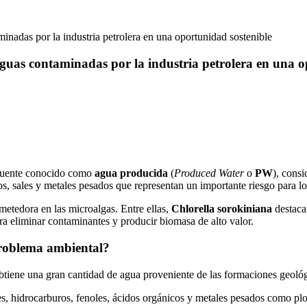
inadas por la industria petrolera en una oportunidad sostenible
guas contaminadas por la industria petrolera en una o
efluente conocido como
agua producida
(
Produced Water
o
PW
), consi
, sales y metales pesados que representan un importante riesgo para los
metedora en las microalgas. Entre ellas,
Chlorella sorokiniana
destaca
ara eliminar contaminantes y producir biomasa de alto valor.
problema ambiental?
obtiene una gran cantidad de agua proveniente de las formaciones geológ
s, hidrocarburos, fenoles, ácidos orgánicos y metales pesados como plo