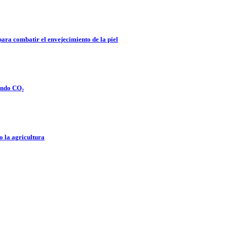
para combatir el envejecimiento de la piel
rando CO₂
o la agricultura