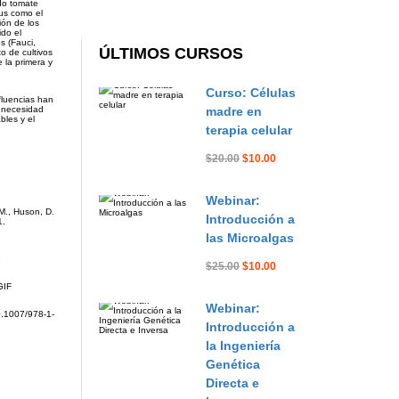
ado tomate
rus como el
ión de los
do el
s (Fauci,
ÚLTIMOS CURSOS
o de cultivos
 la primera y
Curso: Células
fluencias han
madre en
a necesidad
bles y el
terapia celular
$20.00
$10.00
Webinar:
 M., Huson, D.
Introducción a
1.
las Microalgas
9
$25.00
$10.00
GIF
Webinar:
10.1007/978-1-
Introducción a
la Ingeniería
Genética
Directa e