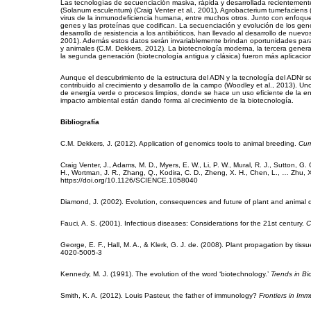
Las tecnologías de secuenciación masiva, rápida y desarrollada recientemente
(Solanum esculentum) (Craig Venter et al., 2001), Agrobacterium tumefaciens (C
virus de la inmunodeficiencia humana, entre muchos otros. Junto con enfoque
genes y las proteínas que codifican. La secuenciación y evolución de los g
desarrollo de resistencia a los antibióticos, han llevado al desarrollo de n
2001). Además estos datos serán invariablemente brindan oportunidades para 
y animales (C.M. Dekkers, 2012). La biotecnología moderna, la tercera genera
la segunda generación (biotecnología antigua y clásica) fueron más aplicacion
Aunque el descubrimiento de la estructura del ADN y la tecnología del ADNr se
contribuido al crecimiento y desarrollo de la campo (Woodley et al., 2013). Un
de energía verde o procesos limpios, donde se hace un uso eficiente de la ene
impacto ambiental están dando forma al crecimiento de la biotecnología.
Bibliografía
C.M. Dekkers, J. (2012). Application of genomics tools to animal breeding.
Cur
Craig Venter, J., Adams, M. D., Myers, E. W., Li, P. W., Mural, R. J., Sutton, G.
H., Wortman, J. R., Zhang, Q., Kodira, C. D., Zheng, X. H., Chen, L., … Zh
https://doi.org/10.1126/SCIENCE.1058040
Diamond, J. (2002). Evolution, consequences and future of plant and animal 
Fauci, A. S. (2001). Infectious diseases: Considerations for the 21st century.
C
George, E. F., Hall, M. A., & Klerk, G. J. de. (2008). Plant propagation by tissu
4020-5005-3
Kennedy, M. J. (1991). The evolution of the word ‘biotechnology.’
Trends in Bi
Smith, K. A. (2012). Louis Pasteur, the father of immunology?
Frontiers in Im