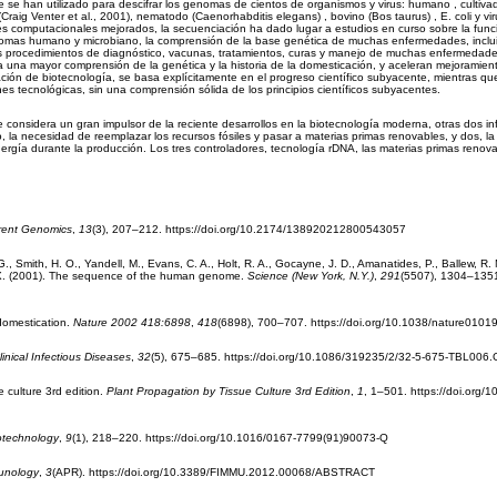
 se han utilizado para descifrar los genomas de cientos de organismos y virus: humano , cultiv
raig Venter et al., 2001), nematodo (Caenorhabditis elegans) , bovino (Bos taurus) , E. coli y vi
s computacionales mejorados, la secuenciación ha dado lugar a estudios en curso sobre la func
enomas humano y microbiano, la comprensión de la base genética de muchas enfermedades, inclui
uevos procedimientos de diagnóstico, vacunas, tratamientos, curas y manejo de muchas enfermedade
una mayor comprensión de la genética y la historia de la domesticación, y aceleran mejoramient
ción de biotecnología, se basa explícitamente en el progreso científico subyacente, mientras que
es tecnológicas, sin una comprensión sólida de los principios científicos subyacentes.
 considera un gran impulsor de la reciente desarrollos en la biotecnología moderna, otras dos in
o, la necesidad de reemplazar los recursos fósiles y pasar a materias primas renovables, y dos, l
rgía durante la producción. Los tres controladores, tecnología rDNA, las materias primas renova
rent Genomics
,
13
(3), 207–212. https://doi.org/10.2174/138920212800543057
 G., Smith, H. O., Yandell, M., Evans, C. A., Holt, R. A., Gocayne, J. D., Amanatides, P., Ballew, R.
u, X. (2001). The sequence of the human genome.
Science (New York, N.Y.)
,
291
(5507), 1304–135
domestication.
Nature 2002 418:6898
,
418
(6898), 700–707. https://doi.org/10.1038/nature0101
linical Infectious Diseases
,
32
(5), 675–685. https://doi.org/10.1086/319235/2/32-5-675-TBL006.
e culture 3rd edition.
Plant Propagation by Tissue Culture 3rd Edition
,
1
, 1–501. https://doi.org/
otechnology
,
9
(1), 218–220. https://doi.org/10.1016/0167-7799(91)90073-Q
munology
,
3
(APR). https://doi.org/10.3389/FIMMU.2012.00068/ABSTRACT