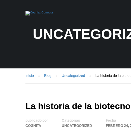
UNCATEGORI
Inicio
Blog
Uncategorized
La historia de la biote
La historia de la biotecno
publicado por
Categorías
Fecha
COGNITA
UNCATEGORIZED
FEBRERO 24, 