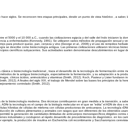
ace siglos. Se reconocen tres etapas principales, desde un punto de vista histórico , a saber, l
tre el 5000 y el 10 000 a.C., cuando las civilizaciones egipcia y del valle del Indo iniciaron la do
stencia a enfermedades (Kennedy, 1991). Se utilizaron varios métodos de propagación sexual y ve
os para producir queso, pan, cerveza y vino (George et al., 2008) y el uso de remedios herbale
ogía se describe como biotecnología antigua. Las primeras civilizaciones utilizaron técnicas biote
ncipios científicos subyacentes. Sus actividades suelen denominarse descubrimientos en lugar de
clásica o biotecnología tradicional , traza el desarrollo de la tecnología de fermentación entre 
 métodos de la antigua biotecnología, especialmente la fermentación, y su adaptación a la prod
inagre, cítricos ácidos, aminoácidos y vitaminas (Smith, 2012). Koch, Pasteur y Lister fundaron in
ith, 2012). A finales del siglo XIX, el trabajo de Mendel sobre las bases los principios de la her
mejoramiento controlado (Smith, 2012).
 de la biotecnología moderna. Dos técnicas contribuyeron en gran medida a la transición, a saber
 ADNr la tecnología es el campo de la biología molecular en el que se “edita” el ADN de dos o 
lulas híbridas de células de mieloma con células productoras de anticuerpos. La tecnología rDNA
producción de cultivos alimentarios y animales con rasgos que son diferentes de los obtenidos usa
 permitió la generación de cantidades ilimitadas de anticuerpos monoespecíficos dirigidos contra 
nes industriales y condujeron al rápido desarrollo de procedimientos de diagnóstico. en los ca
or ejemplo, la producción de insulina en Escherichia coli recombinante y Saccharomyces cerevisia