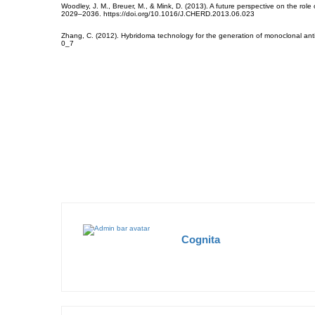
Woodley, J. M., Breuer, M., & Mink, D. (2013). A future perspective on the role
2029–2036. https://doi.org/10.1016/J.CHERD.2013.06.023
Zhang, C. (2012). Hybridoma technology for the generation of monoclonal ant
0_7
Cognita