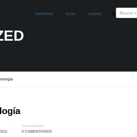
NOSOTROS
BLOG
CURSOS
ZED
cnología
logía
Comentarios
2022
0 COMENTARIOS