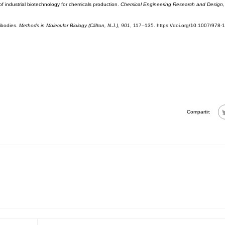
 of industrial biotechnology for chemicals production.
Chemical Engineering Research and Design
ibodies.
Methods in Molecular Biology (Clifton, N.J.)
,
901
, 117–135. https://doi.org/10.1007/978-
Compartir: