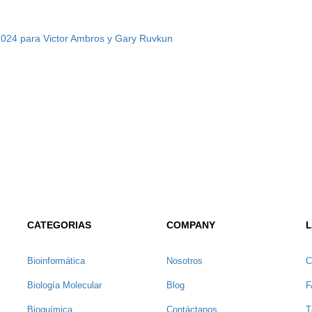
2024 para Victor Ambros y Gary Ruvkun
CATEGORIAS
COMPANY
L
Bioinformática
Nosotros
C
Biología Molecular
Blog
F
Bioquímica
Contáctanos
T