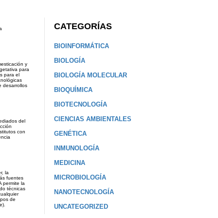
CATEGORÍAS
a
BIOINFORMÁTICA
BIOLOGÍA
mesticación y
getativa para
BIOLOGÍA MOLECULAR
s para el
cnológicas
 desarrollos
BIOQUÍMICA
BIOTECNOLOGÍA
CIENCIAS AMBIENTALES
mediados del
ucción
stitutos con
GENÉTICA
encia
INMUNOLOGÍA
MEDICINA
, la
MICROBIOLOGÍA
más fuentes
 permite la
ndo técnicas
NANOTECNOLOGÍA
cualquier
mpos de
e).
UNCATEGORIZED