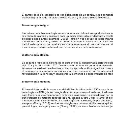
El campo de la biotecnología se considera parte de un continuo que comenzó h
biotecnología antigua, la biotecnología clásica y la biotecnología moderna.
Biotecnología antigua
Las raíces de la biotecnología se remontan a las civilizaciones prehistóricas en
selección de plantas y animales para un mejor sabor, alto rendimiento y resi
producir estos plantas (Diamond, 2002). También hubo el uso de microorganism
tratamiento de heridas y dolencias. Este período en la historia de la biotecnol
tradicionales a modo de prueba y error, aparentemente sin comprender los pri
a medida que surgieron basados ​​en observaciones de la naturaleza.
Biotecnología clásica
La segunda fase en la historia de la biotecnología, denominada biotecnología 
siglo XIX y la década de 1970. Durante esto período, se generalizó el uso de
industrial de enzimas, antibióticos y diversos tipos de ácidos orgánicos como v
el mandato de investigar fermentación junto con otros procesos microbianos (Sm
revolucionaron la genética y condujeron al comienzo de experimentos de fito
Biotecnología moderna
El descubrimiento de la estructura del ADN en la década de 1950 marca la era
tecnología de ADNr y la tecnología de anticuerpos monoclonales o hibridomas.
para formar nuevos componentes sintéticos. moléculas. Los hibridomas son cé
transferencia de material genético de una especie a otra y, por lo tanto, la 
tradicionales de mejoramiento . La tecnología de hibridoma, en por otro lado,
antígeno (Zhang, 2012). Ambas tecnologías encontraron rápidamente aplicacio
parasitología, virología y cáncer (Zhang, 2012), así como biofarmacéuticos (p