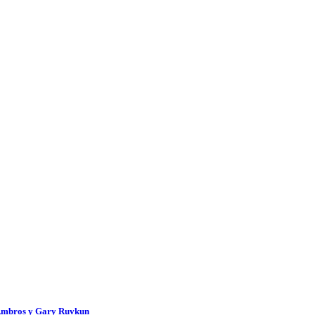
 Ambros y Gary Ruvkun