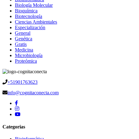
Biología Molecular
Bioquímica
Biotecnología
Ciencias Ambientales
Especialización
General
Genética
Gratis
Medicina
Microbiología
Proteómica
+51901763623
info@cognitaconecta.com
Categorias
Bioinformática