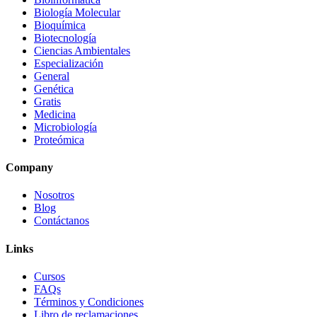
Biología Molecular
Bioquímica
Biotecnología
Ciencias Ambientales
Especialización
General
Genética
Gratis
Medicina
Microbiología
Proteómica
Company
Nosotros
Blog
Contáctanos
Links
Cursos
FAQs
Términos y Condiciones
Libro de reclamaciones