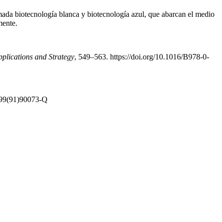
amada biotecnología blanca y biotecnología azul, que abarcan el medio
mente.
lications and Strategy
, 549–563. https://doi.org/10.1016/B978-0-
7799(91)90073-Q