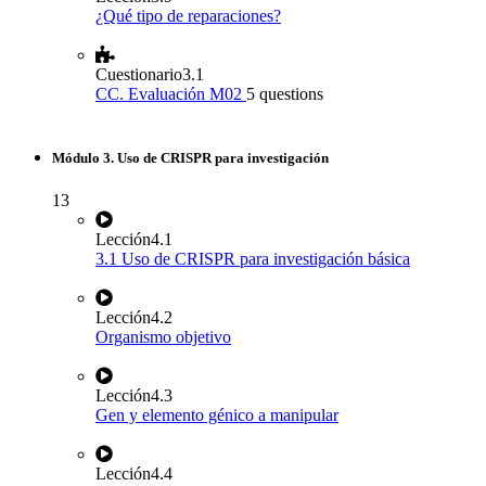
¿Qué tipo de reparaciones?
Cuestionario
3.1
CC. Evaluación M02
5 questions
Módulo 3. Uso de CRISPR para investigación
13
Lección
4.1
3.1 Uso de CRISPR para investigación básica
Lección
4.2
Organismo objetivo
Lección
4.3
Gen y elemento génico a manipular
Lección
4.4