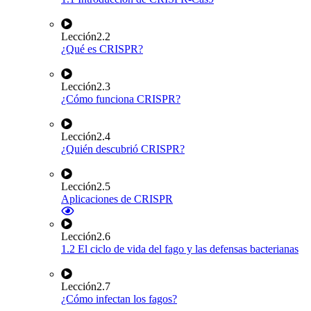
Lección
2.2
¿Qué es CRISPR?
Lección
2.3
¿Cómo funciona CRISPR?
Lección
2.4
¿Quién descubrió CRISPR?
Lección
2.5
Aplicaciones de CRISPR
Lección
2.6
1.2 El ciclo de vida del fago y las defensas bacterianas
Lección
2.7
¿Cómo infectan los fagos?