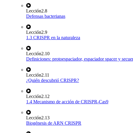
Lección
2.8
Defensas bacterianas
Lección
2.9
1.3 CRISPR en la naturaleza
Lección
2.10
Definiciones: protoespaciador, espaciador spacer y sec
Lección
2.11
¿Quién descubrió CRISPR?
Lección
2.12
1.4 Mecanismo de acción de CRISPR-Cas9
Lección
2.13
Biogénesis de ARN CRISPR