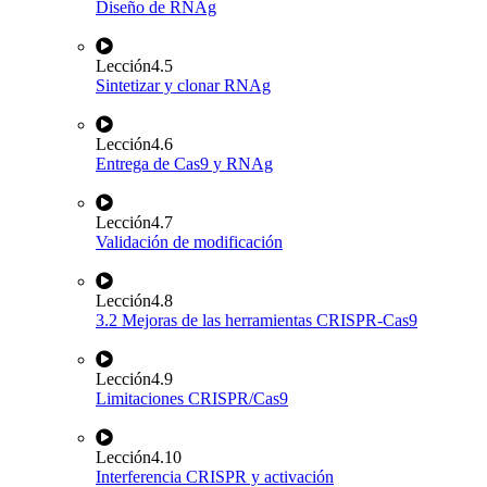
Diseño de RNAg
Lección
4.5
Sintetizar y clonar RNAg
Lección
4.6
Entrega de Cas9 y RNAg
Lección
4.7
Validación de modificación
Lección
4.8
3.2 Mejoras de las herramientas CRISPR-Cas9
Lección
4.9
Limitaciones CRISPR/Cas9
Lección
4.10
Interferencia CRISPR y activación