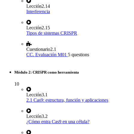
Lección
2.14
Interferencia
Lección
2.15
Tipos de sistemas CRISPR
Cuestionario
2.1
CC. Evaluación M01
5 questions
Módulo 2: CRISPR como herramienta
10
Lección
3.1
2.1 Cas9: estructura, función y aplicaciones
Lección
3.2
¿Cómo entra Cas9 en una célula?