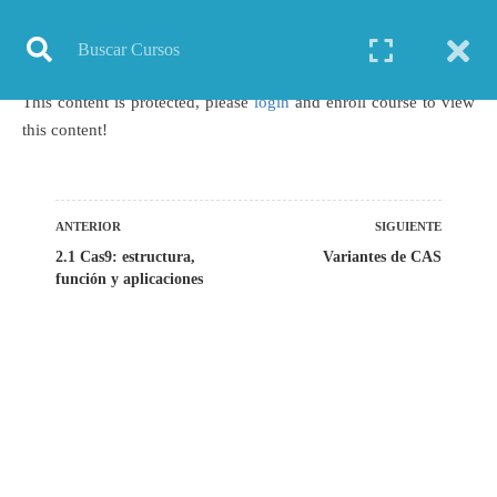
Inicio
Todos los cursos
Biotecnología
Curso: CRISPR-Cas9
This content is protected, please
login
and enroll course to view
this content!
TODOS LOS CURSOS
BIOINFORMÁTICA
ANTERIOR
SIGUIENTE
2.1 Cas9: estructura,
Variantes de CAS
BIOLOGÍA MOLECULAR
función y aplicaciones
BIOQUÍMICA
BIOTECNOLOGÍA
CIENCIAS AMBIENTALES
ESPECIALIZACIÓN
GENERAL
GENÉTICA
GRATIS