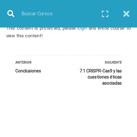
This content is protected, please
login
and enroll course to
Inicio
Todos los cursos
Biotecnología
view this content!
Curso: CRISPR-Cas9
ANTERIOR
SIGUIENTE
Conclusiones
7.1 CRISPR-Cas9 y las
cuestiones éticas
TODOS LOS CURSOS
asociadas
BIOINFORMÁTICA
BIOLOGÍA MOLECULAR
BIOQUÍMICA
BIOTECNOLOGÍA
CIENCIAS AMBIENTALES