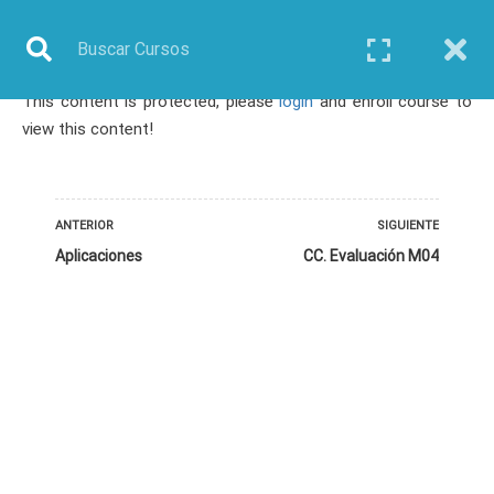
This content is protected, please
login
and enroll course to
Inicio
Todos los cursos
Biotecnología
view this content!
Curso: CRISPR-Cas9
ANTERIOR
SIGUIENTE
Aplicaciones
CC. Evaluación M04
TODOS LOS CURSOS
BIOINFORMÁTICA
BIOLOGÍA MOLECULAR
BIOQUÍMICA
BIOTECNOLOGÍA
CIENCIAS AMBIENTALES