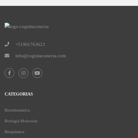
+51901763623
info@cognitaconecta.com
CATEGORIAS
Bioinformática
Biología Molecular
Bioquímica