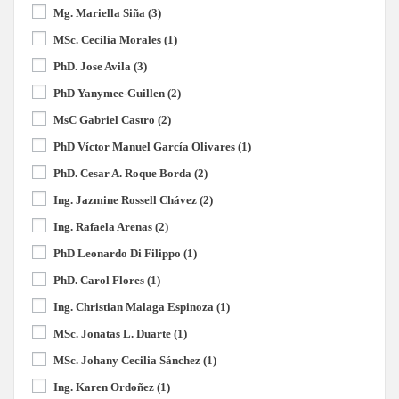
Mg. Mariella Siña
(3)
MSc. Cecilia Morales
(1)
PhD. Jose Avila
(3)
PhD Yanymee-Guillen
(2)
MsC Gabriel Castro
(2)
PhD Víctor Manuel García Olivares
(1)
PhD. Cesar A. Roque Borda
(2)
Ing. Jazmine Rossell Chávez
(2)
Ing. Rafaela Arenas
(2)
PhD Leonardo Di Filippo
(1)
PhD. Carol Flores
(1)
Ing. Christian Malaga Espinoza
(1)
MSc. Jonatas L. Duarte
(1)
MSc. Johany Cecilia Sánchez
(1)
Ing. Karen Ordoñez
(1)