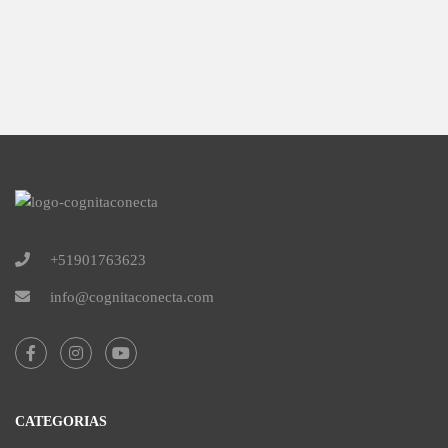
+51901763623
info@cognitaconecta.com
CATEGORIAS