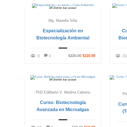
Mg. Mariella Siña
Especialización en
Cu
Biotecnología Ambiental
Bio
0
0
$220.00
$110.00
20
PhD Edilberto V. Medina Cabrera
Ph
Curso: Biotecnología
Cur
Avanzada en Microalgas
(T
celul