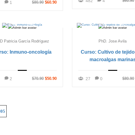
482
4
$60.90
1
$80.90
$60.90
D Patricia García Rodríguez
PhD. Jose Avila
rso: Inmuno-oncología
Curso: Cultivo de tejid
macroalgas marina
2
$70.90
$50.90
27
0
$80.90