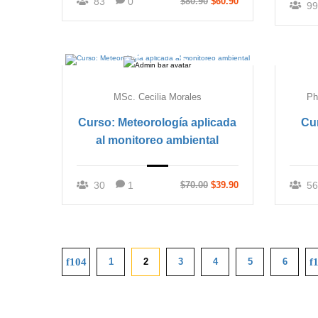
83
0
$80.90
$60.90
99
MSc. Cecilia Morales
Ph
Curso: Meteorología aplicada
Cu
al monitoreo ambiental
30
1
$70.00
$39.90
56
1
2
3
4
5
6