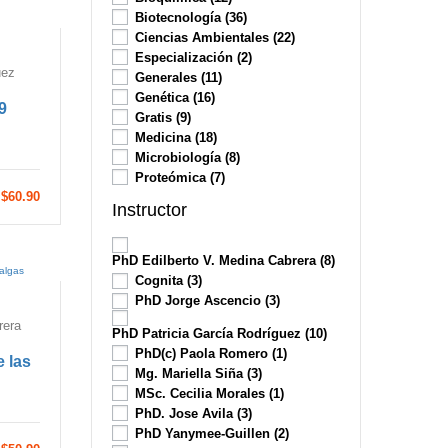
Biotecnología
(36)
Ciencias Ambientales
(22)
Especialización
(2)
uez
Generales
(11)
Genética
(16)
9
Gratis
(9)
Medicina
(18)
Microbiología
(8)
Proteómica
(7)
$60.90
Instructor
PhD Edilberto V. Medina Cabrera
(8)
Cognita
(3)
PhD Jorge Ascencio
(3)
rera
PhD Patricia García Rodríguez
(10)
PhD(c) Paola Romero
(1)
e las
Mg. Mariella Siña
(3)
MSc. Cecilia Morales
(1)
PhD. Jose Avila
(3)
PhD Yanymee-Guillen
(2)