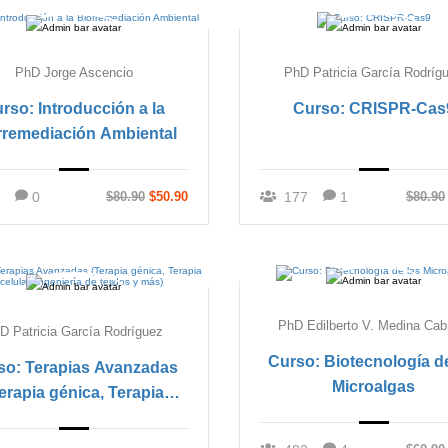
PhD Jorge Ascencio
PhD Patricia García Rodríg
rso: Introducción a la
Curso: CRISPR-Cas
rremediación Ambiental
0
$80.90
$50.90
177
1
$80.90
PhD Edilberto V. Medina Cab
D Patricia García Rodríguez
Curso: Biotecnología d
so: Terapias Avanzadas
Microalgas
erapia génica, Terapia
ar, Ingeniería de tejidos y
más)