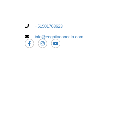
+51901763623
info@cognitaconecta.com