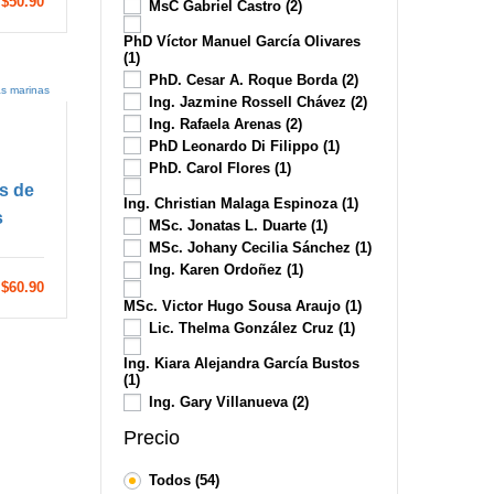
$50.90
MsC Gabriel Castro
(2)
PhD Víctor Manuel García Olivares
(1)
PhD. Cesar A. Roque Borda
(2)
Ing. Jazmine Rossell Chávez
(2)
Ing. Rafaela Arenas
(2)
PhD Leonardo Di Filippo
(1)
PhD. Carol Flores
(1)
os de
Ing. Christian Malaga Espinoza
(1)
s
MSc. Jonatas L. Duarte
(1)
MSc. Johany Cecilia Sánchez
(1)
Ing. Karen Ordoñez
(1)
$60.90
MSc. Victor Hugo Sousa Araujo
(1)
Lic. Thelma González Cruz
(1)
Ing. Kiara Alejandra García Bustos
(1)
Ing. Gary Villanueva
(2)
Precio
Todos
(54)