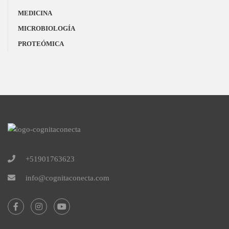
MEDICINA
MICROBIOLOGÍA
PROTEÓMICA
+51901763623
info@cognitaconecta.com