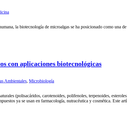
icina
 humana, la biotecnología de microalgas se ha posicionado como una de
os con aplicaciones biotecnológicas
as Ambientales
,
Microbiología
rales (polisacáridos, carotenoides, polifenoles, terpenoides, esterole
mpuestos ya se usan en farmacología, nutracéutica y cosmética. Este ar