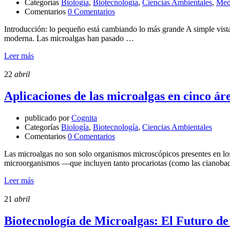
Categorías
Biología
,
Biotecnología
,
Ciencias Ambientales
,
Med
Comentarios
0 Comentarios
Introducción: lo pequeño está cambiando lo más grande A simple vista, 
moderna. Las microalgas han pasado …
Leer más
22
abril
Aplicaciones de las microalgas en cinco áre
publicado por
Cognita
Categorías
Biología
,
Biotecnología
,
Ciencias Ambientales
Comentarios
0 Comentarios
Las microalgas no son solo organismos microscópicos presentes en los e
microorganismos —que incluyen tanto procariotas (como las cianoba
Leer más
21
abril
Biotecnología de Microalgas: El Futuro d