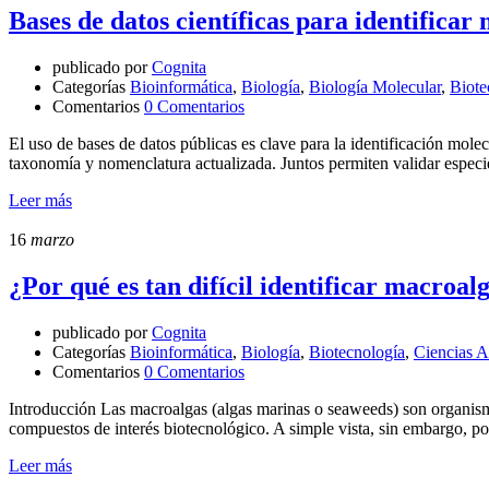
Bases de datos científicas para identificar
publicado por
Cognita
Categorías
Bioinformática
,
Biología
,
Biología Molecular
,
Biote
Comentarios
0 Comentarios
El uso de bases de datos públicas es clave para la identificación 
taxonomía y nomenclatura actualizada. Juntos permiten validar especie
Leer más
16
marzo
¿Por qué es tan difícil identificar macroal
publicado por
Cognita
Categorías
Bioinformática
,
Biología
,
Biotecnología
,
Ciencias A
Comentarios
0 Comentarios
Introducción Las macroalgas (algas marinas o seaweeds) son organismo
compuestos de interés biotecnológico. A simple vista, sin embargo, p
Leer más