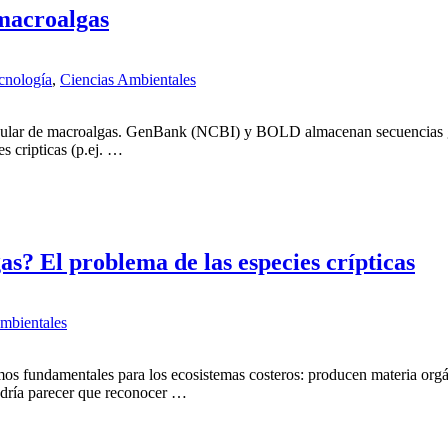
 macroalgas
cnología
,
Ciencias Ambientales
molecular de macroalgas. GenBank (NCBI) y BOLD almacenan secuencias
s cripticas (p.ej. …
gas? El problema de las especies crípticas
mbientales
s fundamentales para los ecosistemas costeros: producen materia orgán
odría parecer que reconocer …