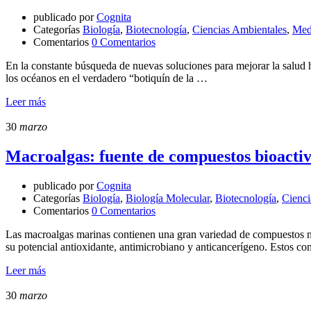
publicado por
Cognita
Categorías
Biología
,
Biotecnología
,
Ciencias Ambientales
,
Med
Comentarios
0 Comentarios
En la constante búsqueda de nuevas soluciones para mejorar la salud
los océanos en el verdadero “botiquín de la …
Leer más
30
marzo
Macroalgas: fuente de compuestos bioactiv
publicado por
Cognita
Categorías
Biología
,
Biología Molecular
,
Biotecnología
,
Cienci
Comentarios
0 Comentarios
Las macroalgas marinas contienen una gran variedad de compuestos natu
su potencial antioxidante, antimicrobiano y anticancerígeno. Estos co
Leer más
30
marzo