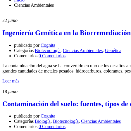
Ciencias Ambientales
22
junio
Ingeniería Genética en la Biorremediación
publicado por
Cognita
Categorías
Biotecnología
,
Ciencias Ambientales
,
Genética
Comentarios
0 Comentarios
La contaminación del agua se ha convertido en uno de los desafíos amb
grandes cantidades de metales pesados, hidrocarburos, colorantes, pe
Leer más
18
junio
Contaminación del suelo: fuentes, tipos de
publicado por
Cognita
Categorías
Biología
,
Biotecnología
,
Ciencias Ambientales
Comentarios
0 Comentarios