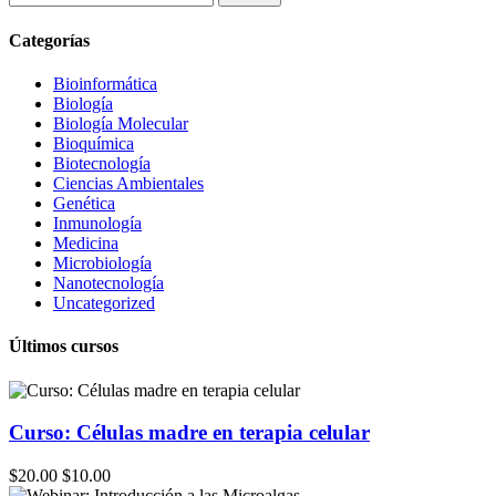
Categorías
Bioinformática
Biología
Biología Molecular
Bioquímica
Biotecnología
Ciencias Ambientales
Genética
Inmunología
Medicina
Microbiología
Nanotecnología
Uncategorized
Últimos cursos
Curso: Células madre en terapia celular
$20.00
$10.00