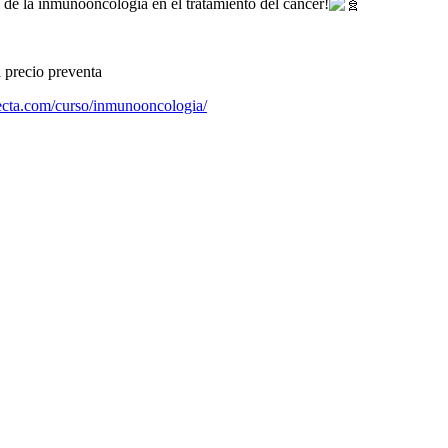
 de la inmunooncología en el tratamiento del cáncer!
 precio preventa
necta.com/curso/inmunooncologia/