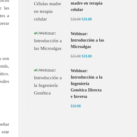
nicos
madre en terapia
e las
celular
tos a
$20.00
$10.00
perar
Webinar:
Introducción a las
Microalgas
$25.00
$10.00
s son
emás,
Webinar:
tico.
Introducción a la
siles
Ingeniería
Genética Directa
e Inversa
$10.00
peñar
 este