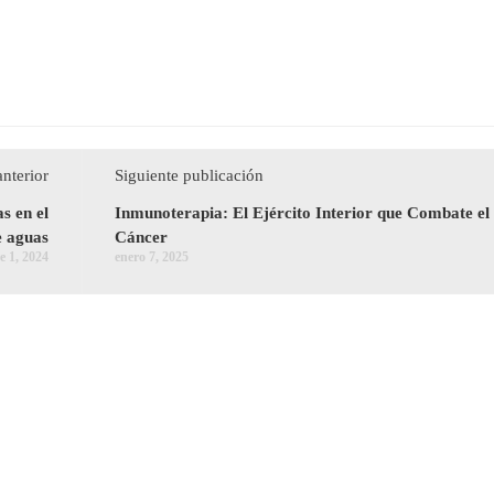
anterior
Siguiente publicación
s en el
Inmunoterapia: El Ejército Interior que Combate el
e aguas
Cáncer
e 1, 2024
enero 7, 2025