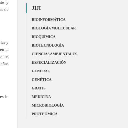
nte y
JIJI
os de
BIOINFORMÁTICA
BIOLOGÍA MOLECULAR
BIOQUÍMICA
lar y
BIOTECNOLOGÍA
en la
CIENCIAS AMBIENTALES
e los
ESPECIALIZACIÓN
ueñas
GENERAL
GENÉTICA
GRATIS
es in
MEDICINA
MICROBIOLOGÍA
PROTEÓMICA