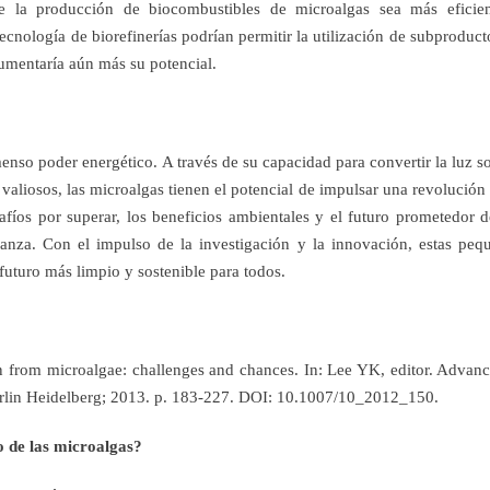
 la producción de biocombustibles de microalgas sea más eficie
cnología de biorefinerías podrían permitir la utilización de subproduct
aumentaría aún más su potencial.
nso poder energético. A través de su capacidad para convertir la luz so
valiosos, las microalgas tienen el potencial de impulsar una revolución 
fíos por superar, los beneficios ambientales y el futuro prometedor d
anza. Con el impulso de la investigación y la innovación, estas peq
futuro más limpio y sostenible para todos.
rom microalgae: challenges and chances. In: Lee YK, editor. Advanc
erlin Heidelberg; 2013. p. 183-227. DOI: 10.1007/10_2012_150.
o de las microalgas?