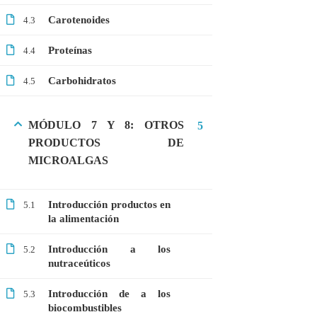
Carotenoides
Microbiología
4.3
Proteómica
Proteínas
4.4
Carbohidratos
4.5
COMPANY
Nosotros
MÓDULO 7 Y 8: OTROS
5
PRODUCTOS DE
Blog
MICROALGAS
Contáctanos
Introducción productos en
LINKS
5.1
la alimentación
Cursos
Introducción a los
5.2
nutraceúticos
FAQs
Términos y Condiciones
Introducción de a los
5.3
biocombustibles
Libro de reclamaciones