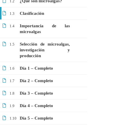
¿Qué son microalgas?
1.2
GRATIS
Clasificación
1.3
MEDICINA
MICROBIOLOGÍA
Importancia de las
1.4
microalgas
PROTEÓMICA
Selección de microalgas,
1.5
investigación y
producción
ÚLTIMOS CURSOS
Día 1 – Completo
1.6
Curso: Células madre en terapia celular
$20.00
$10.00
Día 2 – Completo
1.7
Día 3 – Completo
1.8
Webinar: Introducción a las Microalgas
Día 4 – Completo
1.9
$25.00
$10.00
Día 5 – Completo
1.10