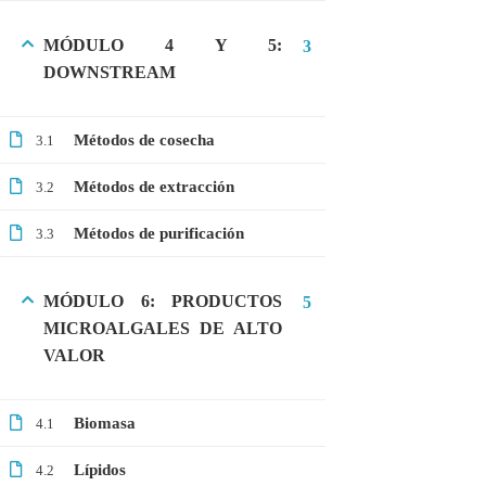
MÓDULO 4 Y 5:
3
DOWNSTREAM
CATEGORIAS
Bioinformática
Métodos de cosecha
3.1
Biología Molecular
Métodos de extracción
3.2
Bioquímica
Métodos de purificación
3.3
Biotecnología
Ciencias Ambientales
MÓDULO 6: PRODUCTOS
5
Especialización
MICROALGALES DE ALTO
VALOR
General
Genética
Biomasa
4.1
Gratis
Lípidos
4.2
Medicina