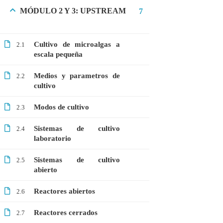
MÓDULO 2 Y 3: UPSTREAM
7
Webinar: Introducción a la Ingeniería
Genética Directa e Inversa
$10.00
Cultivo de microalgas a
2.1
escala pequeña
Medios y parametros de
2.2
cultivo
Modos de cultivo
2.3
Sistemas de cultivo
2.4
laboratorio
Sistemas de cultivo
2.5
abierto
+51901763623
Reactores abiertos
2.6
info@cognitaconecta.com
Reactores cerrados
2.7