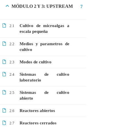
MÓDULO 2 Y 3: UPSTREAM
7
Webinar: Introducción a la Ingeniería
Genética Directa e Inversa
$10.00
Cultivo de microalgas a
2.1
escala pequeña
Medios y parametros de
2.2
cultivo
Modos de cultivo
2.3
Sistemas de cultivo
2.4
laboratorio
Sistemas de cultivo
2.5
abierto
+51901763623
Reactores abiertos
2.6
info@cognitaconecta.com
Reactores cerrados
2.7