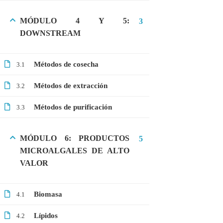
MÓDULO 4 Y 5:
3
DOWNSTREAM
CATEGORIAS
Bioinformática
Métodos de cosecha
3.1
Biología Molecular
Métodos de extracción
3.2
Bioquímica
Métodos de purificación
3.3
Biotecnología
Ciencias Ambientales
MÓDULO 6: PRODUCTOS
5
Especialización
MICROALGALES DE ALTO
VALOR
General
Genética
Biomasa
4.1
Gratis
Lípidos
4.2
Medicina