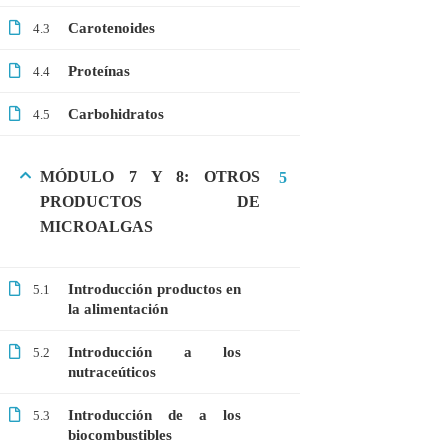
Carotenoides
Microbiología
4.3
Proteómica
Proteínas
4.4
Carbohidratos
4.5
COMPANY
Nosotros
MÓDULO 7 Y 8: OTROS
5
PRODUCTOS DE
Blog
MICROALGAS
Contáctanos
Introducción productos en
LINKS
5.1
la alimentación
Cursos
Introducción a los
5.2
nutraceúticos
FAQs
Términos y Condiciones
Introducción de a los
5.3
biocombustibles
Libro de reclamaciones