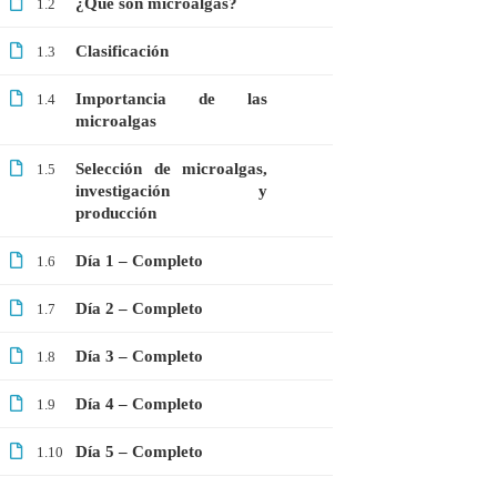
¿Qué son microalgas?
1.2
GRATIS
Clasificación
1.3
MEDICINA
MICROBIOLOGÍA
Importancia de las
1.4
microalgas
PROTEÓMICA
Selección de microalgas,
1.5
investigación y
producción
ÚLTIMOS CURSOS
Día 1 – Completo
1.6
Curso: Células madre en terapia celular
$20.00
$10.00
Día 2 – Completo
1.7
Día 3 – Completo
1.8
Webinar: Introducción a las Microalgas
Día 4 – Completo
1.9
$25.00
$10.00
Día 5 – Completo
1.10