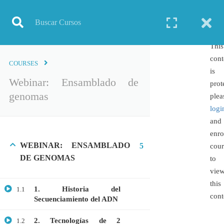
Inicio
Todos los cursos
Webinar: Ensamblado de genomas
This
cont
COURSES
is
Webinar: Ensamblado de
TODOS LOS CURSOS
prot
genomas
plea
BIOINFORMÁTICA
logi
BIOLOGÍA MOLECULAR
and
BIOQUÍMICA
enro
WEBINAR: ENSAMBLADO
5
cour
BIOTECNOLOGÍA
DE GENOMAS
to
CIENCIAS AMBIENTALES
vie
ESPECIALIZACIÓN
this
1. Historia del
1.1
GENERAL
cont
Secuenciamiento del ADN
GENÉTICA
2. Tecnologías de 2
1.2
GRATIS