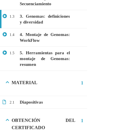
Secuenciamiento
MEDICINA
3. Genomas: definiciones
1.3
MICROBIOLOGÍA
y diversidad
PROTEÓMICA
4. Montaje de Genomas:
1.4
WorkFlow
ÚLTIMOS CURSOS
5. Herramientas para el
1.5
montaje de Genomas:
Curso: Células madre en terapia celular
resumen
$20.00
$10.00
MATERIAL
1
Webinar: Introducción a las Microalgas
Diapositivas
2.1
$25.00
$10.00
OBTENCIÓN DEL
1
CERTIFICADO
Webinar: Introducción a la Ingeniería