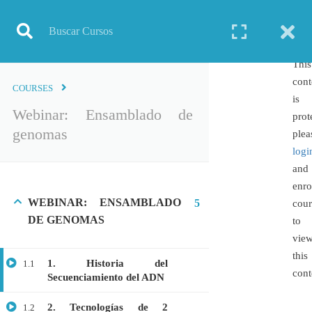
Inicio
Todos los cursos
Webinar: Ensamblado de genomas
This
cont
COURSES
is
Webinar: Ensamblado de
TODOS LOS CURSOS
prot
genomas
plea
BIOINFORMÁTICA
logi
BIOLOGÍA MOLECULAR
and
BIOQUÍMICA
enro
WEBINAR: ENSAMBLADO
5
cour
BIOTECNOLOGÍA
DE GENOMAS
to
CIENCIAS AMBIENTALES
vie
ESPECIALIZACIÓN
this
1. Historia del
1.1
GENERAL
cont
Secuenciamiento del ADN
GENÉTICA
2. Tecnologías de 2
1.2
GRATIS