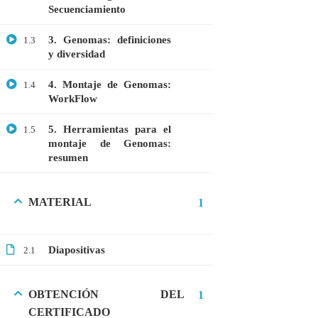
Secuenciamiento
MEDICINA
3. Genomas: definiciones
1.3
MICROBIOLOGÍA
y diversidad
PROTEÓMICA
4. Montaje de Genomas:
1.4
WorkFlow
ÚLTIMOS CURSOS
5. Herramientas para el
1.5
montaje de Genomas:
Curso: Células madre en terapia celular
resumen
$20.00
$10.00
MATERIAL
1
Webinar: Introducción a las Microalgas
Diapositivas
2.1
$25.00
$10.00
OBTENCIÓN DEL
1
CERTIFICADO
Webinar: Introducción a la Ingeniería