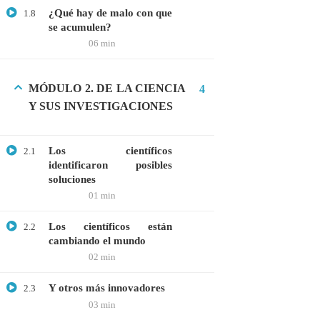
¿Qué hay de malo con que
1.8
Webinar: Introducción a la Ingeniería
se acumulen?
Genética Directa e Inversa
06 min
$10.00
MÓDULO 2. DE LA CIENCIA
4
Y SUS INVESTIGACIONES
Los científicos
2.1
identificaron posibles
soluciones
01 min
Los científicos están
2.2
cambiando el mundo
02 min
+51901763623
info@cognitaconecta.com
Y otros más innovadores
2.3
03 min