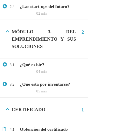
¿Las start-ups del futuro?
2.4
02 min
CATEGORIAS
MÓDULO 3. DEL
2
Bioinformática
EMPRENDIMIENTO Y SUS
SOLUCIONES
Biología Molecular
Bioquímica
¿Qué existe?
3.1
Biotecnología
04 min
Ciencias Ambientales
¿Qué está por inventarse?
3.2
Especialización
05 min
General
Genética
CERTIFICADO
1
Gratis
Medicina
Obtención del certificado
4.1