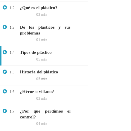
GRATIS
¿Qué es el plástico?
1.2
02 min
MEDICINA
MICROBIOLOGÍA
De los plásticos y sus
1.3
PROTEÓMICA
problemas
01 min
Tipos de plástico
1.4
ÚLTIMOS CURSOS
05 min
Curso: Células madre en terapia celular
Historia del plástico
1.5
05 min
$20.00
$10.00
¿Héroe o villano?
1.6
03 min
Webinar: Introducción a las Microalgas
¿Por qué perdimos el
1.7
$25.00
$10.00
control?
04 min