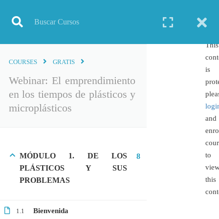
Inicio
Todos los cursos
Ciencias Ambientales
Webinar: El emprendimiento en los tiempos de plásticos y microplásticos
This
cont
COURSES
GRATIS
is
Webinar: El emprendimiento
prot
en los tiempos de plásticos y
TODOS LOS CURSOS
plea
microplásticos
logi
BIOINFORMÁTICA
and
BIOLOGÍA MOLECULAR
enro
BIOQUÍMICA
cour
to
MÓDULO 1. DE LOS
8
BIOTECNOLOGÍA
vie
PLÁSTICOS Y SUS
CIENCIAS AMBIENTALES
this
PROBLEMAS
ESPECIALIZACIÓN
cont
GENERAL
Bienvenida
1.1
GENÉTICA