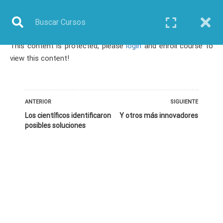
This content is protected, please
login
and enroll course to
Inicio
Todos los cursos
Ciencias Ambientales
view this content!
Webinar: El emprendimiento en los tiempos de plásticos y microplásticos
ANTERIOR
SIGUIENTE
Los científicos identificaron
Y otros más innovadores
posibles soluciones
TODOS LOS CURSOS
BIOINFORMÁTICA
BIOLOGÍA MOLECULAR
BIOQUÍMICA
BIOTECNOLOGÍA
CIENCIAS AMBIENTALES