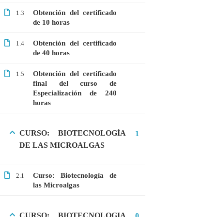
GRATIS
Obtención del certificado
1.3
de 10 horas
MEDICINA
MICROBIOLOGÍA
Obtención del certificado
1.4
de 40 horas
PROTEÓMICA
Obtención del certificado
1.5
final del curso de
Especialización de 240
ÚLTIMOS CURSOS
horas
Curso: Células madre en terapia celular
$20.00
$10.00
CURSO: BIOTECNOLOGÍA
1
DE LAS MICROALGAS
Webinar: Introducción a las Microalgas
Curso: Biotecnología de
2.1
las Microalgas
$25.00
$10.00
CURSO: BIOTECNOLOGIA
0