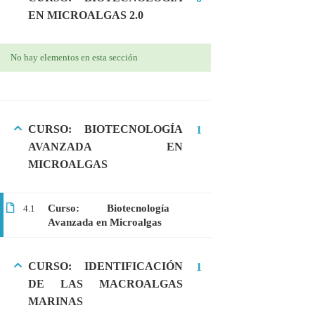
EN MICROALGAS 2.0
Webinar: Introducción a la Ingeniería
Genética Directa e Inversa
$10.00
No hay elementos en esta sección
CURSO: BIOTECNOLOGÍA
1
AVANZADA EN
MICROALGAS
Curso: Biotecnología
4.1
Avanzada en Microalgas
+51901763623
CURSO: IDENTIFICACIÓN
1
info@cognitaconecta.com
DE LAS MACROALGAS
MARINAS