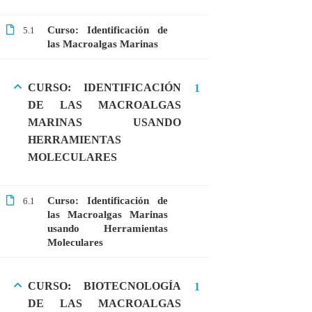
Curso: Identificación de
5.1
las Macroalgas Marinas
CATEGORIAS
CURSO: IDENTIFICACIÓN
1
Bioinformática
DE LAS MACROALGAS
Biología Molecular
MARINAS USANDO
Bioquímica
HERRAMIENTAS
MOLECULARES
Biotecnología
Ciencias Ambientales
Curso: Identificación de
6.1
Especialización
las Macroalgas Marinas
usando Herramientas
General
Moleculares
Genética
Gratis
CURSO: BIOTECNOLOGÍA
1
DE LAS MACROALGAS
Medicina