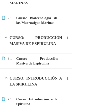
MARINAS
Microbiología
Proteómica
Curso: Biotecnología de
7.1
las Macroalgas Marinas
COMPANY
CURSO: PRODUCCIÓN
1
Nosotros
MASIVA DE ESPIRULINA
Blog
Contáctanos
Curso: Producción
8.1
Masiva de Espirulina
LINKS
CURSO: INTRODUCCIÓN A
1
Cursos
LA SPIRULINA
FAQs
Términos y Condiciones
Curso: Introducción a la
9.1
Spirulina
Libro de reclamaciones