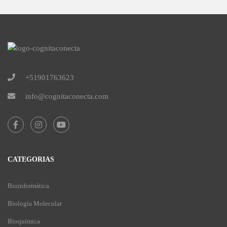
+51901763623
info@cognitaconecta.com
CATEGORIAS
Bioinformática
Biología Molecular
Bioquímica