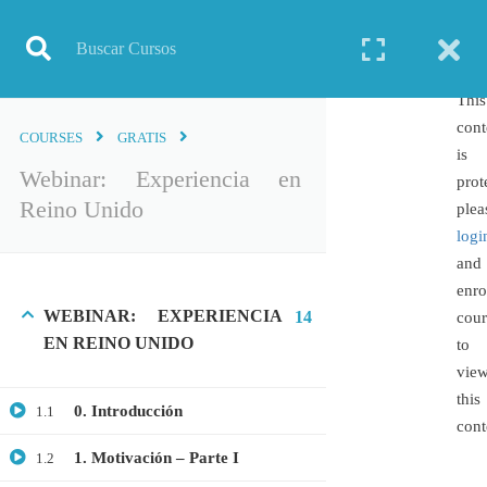
Inicio
Todos los cursos
Biotecnología
Webinar: Experiencia en Reino Unido
This
cont
COURSES
GRATIS
is
Webinar: Experiencia en
prot
Reino Unido
TODOS LOS CURSOS
plea
logi
BIOINFORMÁTICA
and
BIOLOGÍA MOLECULAR
enro
WEBINAR: EXPERIENCIA
BIOQUÍMICA
14
cour
EN REINO UNIDO
to
BIOTECNOLOGÍA
vie
CIENCIAS AMBIENTALES
this
0. Introducción
1.1
ESPECIALIZACIÓN
cont
GENERAL
1. Motivación – Parte I
1.2
GENÉTICA