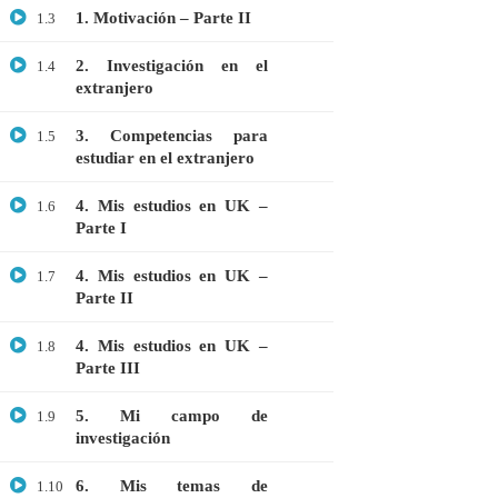
1. Motivación – Parte II
1.3
GRATIS
MEDICINA
2. Investigación en el
1.4
extranjero
MICROBIOLOGÍA
PROTEÓMICA
3. Competencias para
1.5
estudiar en el extranjero
4. Mis estudios en UK –
1.6
ÚLTIMOS CURSOS
Parte I
Curso: Células madre en terapia celular
4. Mis estudios en UK –
1.7
Parte II
$20.00
$10.00
4. Mis estudios en UK –
1.8
Parte III
Webinar: Introducción a las Microalgas
5. Mi campo de
1.9
$25.00
$10.00
investigación
6. Mis temas de
1.10