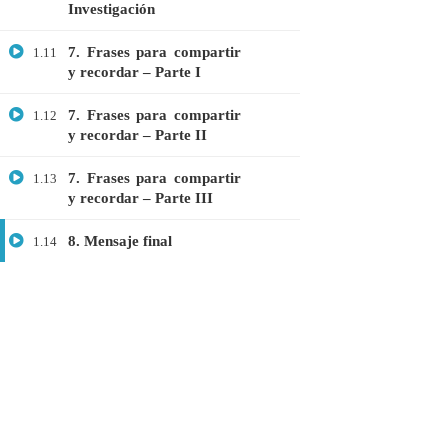
Investigación
Webinar: Introducción a la Ingeniería
Genética Directa e Inversa
7. Frases para compartir
1.11
y recordar – Parte I
$10.00
7. Frases para compartir
1.12
y recordar – Parte II
7. Frases para compartir
1.13
y recordar – Parte III
8. Mensaje final
1.14
+51901763623
info@cognitaconecta.com